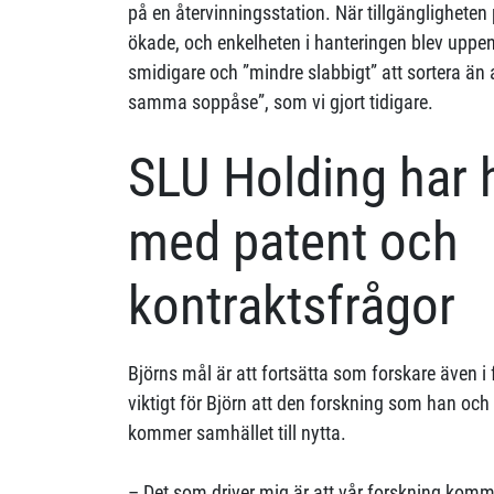
på en återvinningsstation. När tillgängligheten
ökade, och enkelheten i hanteringen blev uppenb
smidigare och ”mindre slabbigt” att sortera än at
samma soppåse”, som vi gjort tidigare.
SLU Holding har hj
med patent och
kontraktsfrågor
Björns mål är att fortsätta som forskare även i
viktigt för Björn att den forskning som han oc
kommer samhället till nytta.
– Det som driver mig är att vår forskning komme