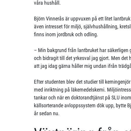
våra hushåll.
Björn Vinnerås är uppvuxen på ett litet lantbru
även intresset för miljö, självhushållning, kret
finns inom jordbruk och odling.
– Min bakgrund från lantbruket har säkerligen g
och bidragit till det yrkesval jag gjort. Men det 
att jag idag gärna håller mig undan ifrån trädgå
Efter studenten blev det studier till kemingenj
med inriktning på läkemedelskemi. Miljöintresse
tankar och när en doktorandtjänst på SLU inom 
källsorterande avloppssystem dök upp, bytte B
år sedan nu.