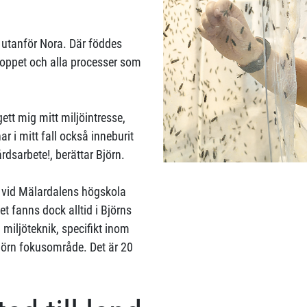
k utanför Nora. Där föddes
sloppet och alla processer som
ett mig mitt miljöintresse,
har i mitt fall också inneburit
rdsarbete!, berättar Björn.
ör vid Mälardalens högskola
t fanns dock alltid i Björns
miljöteknik, specifikt inom
jörn fokusområde. Det är 20