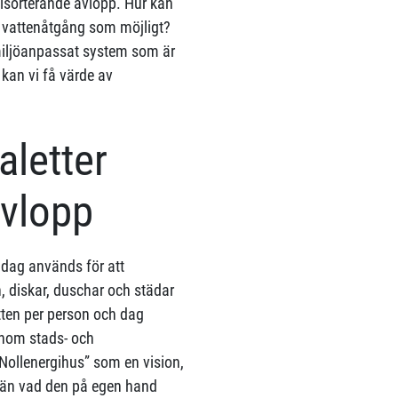
llsorterande avlopp. Hur kan
ch vattenåtgång som möjligt?
t miljöanpassat system som är
kan vi få värde av
aletter
avlopp
idag används för att
en, diskar, duschar och städar
atten per person och dag
 Inom stads- och
Nollenergihus” som en vision,
i än vad den på egen hand