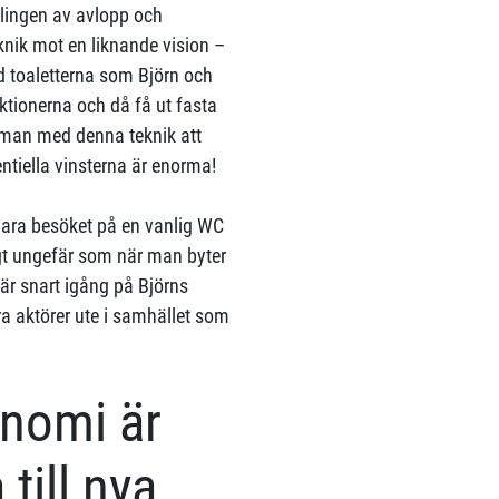
klingen av avlopp och
knik mot en liknande vision –
 toaletterna som Björn och
ktionerna och då få ut fasta
 man med denna teknik att
ntiella vinsterna är enorma!
vara besöket på en vanlig WC
igt ungefär som när man byter
 är snart igång på Björns
ra aktörer ute i samhället som
onomi är
 till nya