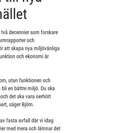
ället
rt två decennier som forskare
larmrapporter och
för att skapa nya miljövänliga
unktion och ekonomi är
torn, utan funktionen och
bli en bättre miljö. Du ska
, och det ska vara oerhört
bart, säger Björn.
av fasta avfall där vi idag
erier med mera och lämnar det