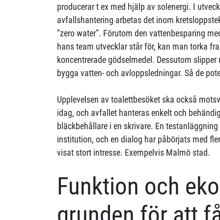
producerar t ex med hjälp av solenergi. I utvec
avfallshantering arbetas det inom kretsloppste
”zero water”. Förutom den vattenbesparing med
hans team utvecklar står för, kan man torka fra
koncentrerade gödselmedel. Dessutom slipper
bygga vatten- och avloppsledningar. Så de pote
Upplevelsen av toalettbesöket ska också mots
idag, och avfallet hanteras enkelt och behänd
bläckbehållare i en skrivare. En testanläggning
institution, och en dialog har påbörjats med fle
visat stort intresse. Exempelvis Malmö stad.
Funktion och ek
grunden för att få