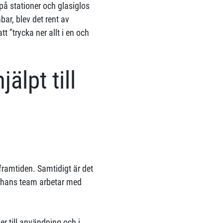
 på stationer och glasiglos
ar, blev det rent av
t ”trycka ner allt i en och
älpt till
 framtiden. Samtidigt är det
h hans team arbetar med
r till användning och i