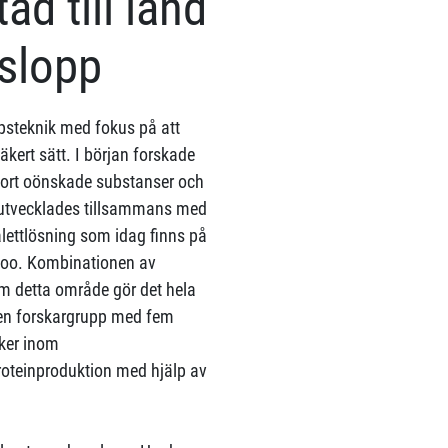
ad till land
tslopp
ppsteknik med fokus på att
säkert sätt. I början forskade
bort oönskade substanser och
n utvecklades tillsammans med
lettlösning som idag finns på
oo. Kombinationen av
om detta område gör det hela
n en forskargrupp med fem
iker inom
roteinproduktion med hjälp av