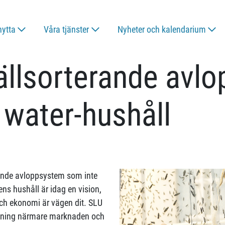
nytta
Våra tjänster
Nyheter och kalendarium
llsorterande avlop
 water-hushåll
rande avloppsystem som inte
ens hushåll är idag en vision,
ch ekonomi är vägen dit. SLU
rskning närmare marknaden och