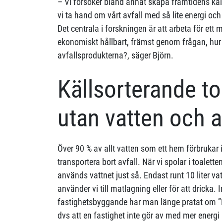
– Vi försöker bland annat skapa framtidens kä
vi ta hand om vårt avfall med så lite energi o
Det centrala i forskningen är att arbeta för et
ekonomiskt hållbart, främst genom frågan, hur 
avfallsprodukterna?, säger Björn.
Källsorterande to
utan vatten och 
Över 90 % av allt vatten som ett hem förbrukar 
transportera bort avfall. När vi spolar i toalett
används vattnet just så. Endast runt 10 liter v
använder vi till matlagning eller för att dricka.
fastighetsbyggande har man länge pratat om ”
dvs att en fastighet inte gör av med mer energ