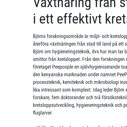
Växtnäring från st
i ett effektivt kre
Björns forskningsområde är miljö- och kretslo
återföra växtnäringen från stad till land på ett 
Björn om hygieneringsteknik, dvs hur man tar 
smittor från kretsloppet. Från den forskninge
företaget Peepoople en självhygieniserande toa
den kenyanska marknaden under namnet PeeP
processteknik, kemiteknik och mikrobiologi in
lika intressant som komplext. Idag leder Björ
forskare, fem doktorander och två försökstekn
kretsloppsutveckling, hygieneringsteknik och p
fluglarver.