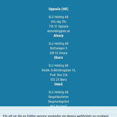
Uppsala (HK)
SLU Holding AB
Ulls väg 29c
756 51 Uppsala
sluholding@slu.se
Alnarp
SLU Holding AB
Slottsvägen 5
230 53 Alnarp
Skara
SLU Holding AB
Besök: Gråbrödragatan 19,
Post: Box 234
532 23 Skara
Umeå
SLU Holding AB
Skogsfakulteten
Skogmarksgränd
907 36 Umeå
För att ge dig en bättre service använder sig denna webbplats av cookies!