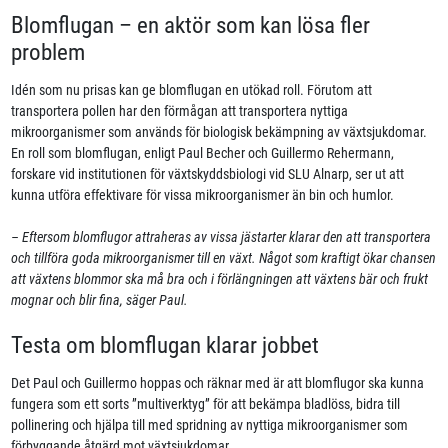
Blomflugan – en aktör som kan lösa fler
problem
Idén som nu prisas kan ge blomflugan en utökad roll. Förutom att
transportera pollen har den förmågan att transportera nyttiga
mikroorganismer som används för biologisk bekämpning av växtsjukdomar.
En roll som blomflugan, enligt Paul Becher och Guillermo Rehermann,
forskare vid institutionen för växtskyddsbiologi vid SLU Alnarp, ser ut att
kunna utföra effektivare för vissa mikroorganismer än bin och humlor.
– Eftersom blomflugor attraheras av vissa jästarter klarar den att transportera
och tillföra goda mikroorganismer till en växt. Något som kraftigt ökar chansen
att växtens blommor ska må bra och i förlängningen att växtens bär och frukt
mognar och blir fina, säger Paul.
Testa om blomflugan klarar jobbet
Det Paul och Guillermo hoppas och räknar med är att blomflugor ska kunna
fungera som ett sorts ”multiverktyg” för att bekämpa bladlöss, bidra till
pollinering och hjälpa till med spridning av nyttiga mikroorganismer som
förbyggande åtgärd mot växtsjukdomar.