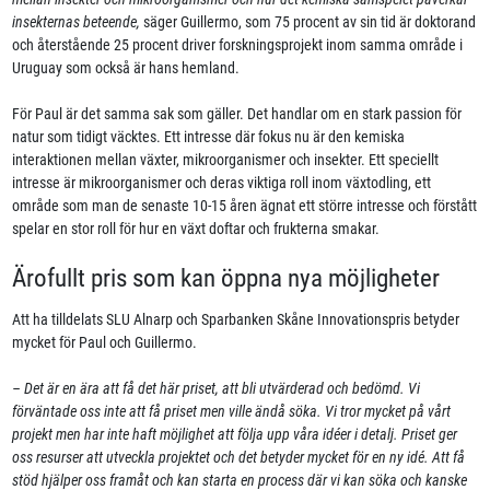
insekternas beteende,
säger Guillermo, som 75 procent av sin tid är doktorand
och återstående 25 procent driver forskningsprojekt inom samma område i
Uruguay som också är hans hemland.
För Paul är det samma sak som gäller. Det handlar om en stark passion för
natur som tidigt väcktes. Ett intresse där fokus nu är den kemiska
interaktionen mellan växter, mikroorganismer och insekter. Ett speciellt
intresse är mikroorganismer och deras viktiga roll inom växtodling, ett
område som man de senaste 10-15 åren ägnat ett större intresse och förstått
spelar en stor roll för hur en växt doftar och frukterna smakar.
Ärofullt pris som kan öppna nya möjligheter
Att ha tilldelats SLU Alnarp och Sparbanken Skåne Innovationspris betyder
mycket för Paul och Guillermo.
– Det är en ära att få det här priset, att bli utvärderad och bedömd. Vi
förväntade oss inte att få priset men ville ändå söka. Vi tror mycket på vårt
projekt men har inte haft möjlighet att följa upp våra idéer i detalj. Priset ger
oss resurser att utveckla projektet och det betyder mycket för en ny idé. Att få
stöd hjälper oss framåt och kan starta en process där vi kan söka och kanske