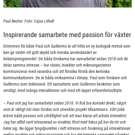
Paul Becher. Foto: Cajsa Lithell
Inspirerande samarbete med passion för växter
Drömmen för både Paul och Guillermo är att hitta en ny biologisk metod som
kan ge växter ett gott skydd och minska användandet av
bekämpningsmedel. De båda forskarna har samarbetat sedan 2018 och de
delar samma intresse – hur växter, insekter och mikroorganismer
kommunicerar med varandra och att försöka förstå den kemiska
kommunikationen. De är båda verksamma i Alnarp. Paul som forskare och
Guillermo som doktorand. Ett samarbete som Guillermo beskriver som
smidigt, med många interaktioner och med ett öppet erfarenhetsutbyte.
– Paul och jag har samarbetat sedan 2018. Vi fick bra kontakt direkt, något
som är viktigt när man forskar och utvecklar projekt tillsammans. Vårt jobb
kräver både passion och uthållighet och att man klarar att arbeta interaktivt.
Jag har alltid varit intresserad av insekter, först med fokus på hur de rör och
beter sig. Nu ligger tyngdpunkten i mitt intresse och forskning på interaktionen
mellan insekter och mikroorganismer och hur det kemiska samspelet påverkar