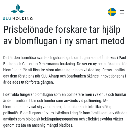
Prisbelönade forskare tar hjälp
av blomflugan i ny smart metod
Det är den harmlösa svart- och gulrandiga blomflugan som står i fokus i Paul
Becher och Guillermo Rehermanns forskning. De ser en ny och utökad roll för
blomflugan för att lösa tre stora utmaningar inom växtodling. Deras upptäckt
gav dem första pris när SLU Alnarp och Sparbanken Skånes Innovationspris i
år delades ut för första gången.
I det vilda fungerar blomflugan som en pollinerare men i växthus och tunnlar
är det framförallt bin och humlor som används vid pollinering. Men
blomflugan har visat sig vara en bra, lite mildare och inte lika stökig
pollinatör. Blomflugans närvaro i växthus i dag är framförallt som larv där den
används som biologisk bekämpningsorganism och effektivt skyddar växter
genom att äta en ansenlig mängd bladlöss.