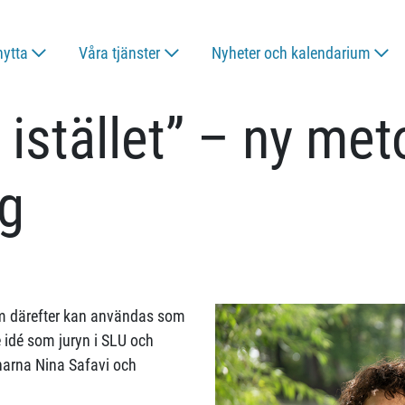
nytta
Våra tjänster
Nyheter och kalendarium
 istället” – ny met
ng
som därefter kan användas som
 idé som juryn i SLU och
narna Nina Safavi och