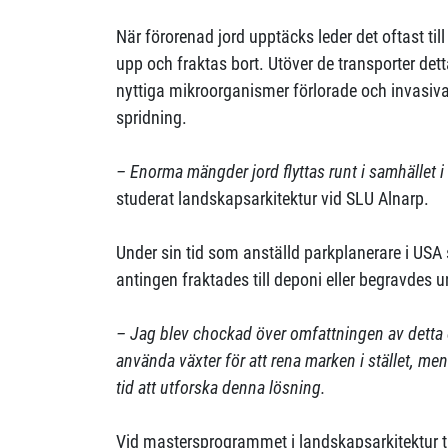
När förorenad jord upptäcks leder det oftast til
upp och fraktas bort. Utöver de transporter de
nyttiga mikroorganismer förlorade och invasiva a
spridning.
– Enorma mängder jord flyttas runt i samhället i
studerat landskapsarkitektur vid SLU Alnarp.
Under sin tid som anställd parkplanerare i USA 
antingen fraktades till deponi eller begravdes u
– Jag blev chockad över omfattningen av detta o
använda växter för att rena marken i stället, me
tid att utforska denna lösning.
Vid mastersprogrammet i landskapsarkitektur 