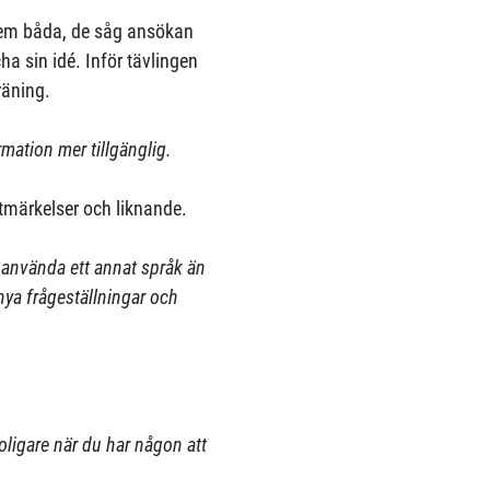
 dem båda, de såg ansökan
tcha sin idé. Inför tävlingen
räning.
rmation mer tillgänglig.
utmärkelser och liknande.
s använda ett annat språk än
 nya frågeställningar och
roligare när du har någon att