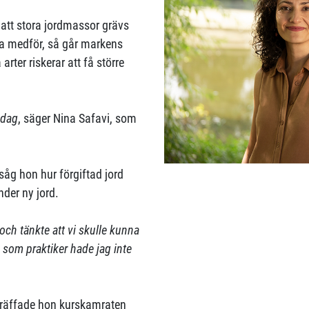
l att stora jordmassor grävs
tta medför, så går markens
rter riskerar att få större
 dag
, säger Nina Safavi, som
såg hon hur förgiftad jord
nder ny jord.
ch tänkte att vi skulle kunna
n som praktiker hade jag inte
träffade hon kurskamraten