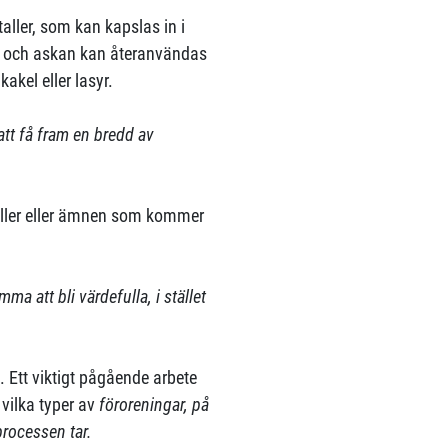
ller, som kan kapslas in i
as och askan kan återanvändas
akel eller lasyr.
 att få fram en bredd av
taller eller ämnen som kommer
ma att bli värdefulla, i stället
t. Ett viktigt pågående arbete
 vilka typer av
föroreningar, på
 processen tar.