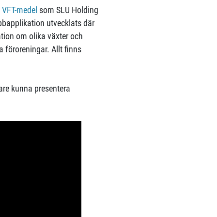
.
VFT-medel
som SLU Holding
bbapplikation utvecklats där
ion om olika växter och
a föroreningar. Allt finns
gare kunna presentera