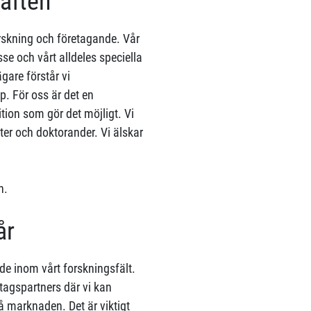
raften
orskning och företagande. Vår
sse och vårt alldeles speciella
gare förstår vi
. För oss är det en
tion som gör det möjligt. Vi
er och doktorander. Vi älskar
n.
år
de inom vårt forskningsfält.
tagspartners där vi kan
nå marknaden. Det är viktigt