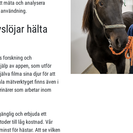
tt mäta och analysera
sk användning.
slöjar hälta
s forskning och
hjälp av appen, som utför
lva filma sina djur för att
la mätverktyget finns även i
terinärer som arbetar inom
lgänglig och erbjuda ett
der till låg kostnad. Vår
 minst för hästar. Att se vilken