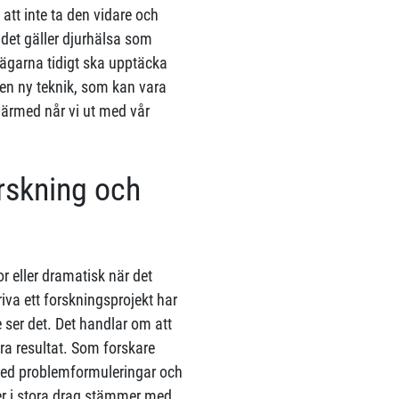
 att inte ta den vidare och
 det gäller djurhälsa som
rägarna tidigt ska upptäcka
v en ny teknik, som kan vara
därmed når vi ut med vår
orskning och
r eller dramatisk när det
iva ett forskningsprojekt har
 ser det. Det handlar om att
era resultat. Som forskare
 med problemformuleringar och
ker i stora drag stämmer med