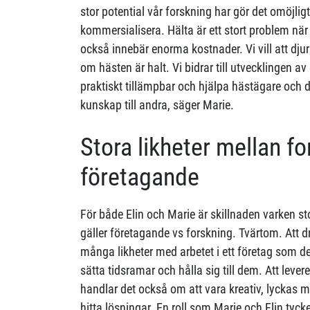
stor potential vår forskning har gör det omöjligt
kommersialisera. Hälta är ett stort problem när
också innebär enorma kostnader. Vi vill att dju
om hästen är halt. Vi bidrar till utvecklingen a
praktiskt tillämpbar och hjälpa hästägare och 
kunskap till andra, säger Marie.
Stora likheter mellan f
företagande
För både Elin och Marie är skillnaden varken sto
gäller företagande vs forskning. Tvärtom. Att dr
många likheter med arbetet i ett företag som de
sätta tidsramar och hålla sig till dem. Att lever
handlar det också om att vara kreativ, lyckas
hitta lösningar. En roll som Marie och Elin tyc