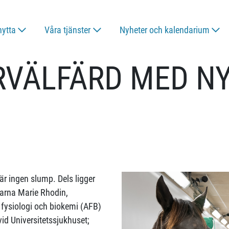
nytta
Våra tjänster
Nyheter och kalendarium
RVÄLFÄRD MED NY
 är ingen slump. Dels ligger
karna Marie Rhodin,
, fysiologi och biokemi (AFB)
vid Universitetssjukhuset;