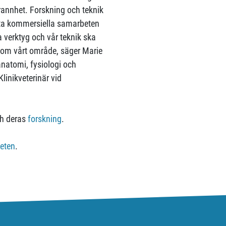
grannhet. Forskning och teknik
itta kommersiella samarbeten
la verktyg och vår teknik ska
inom vårt område, säger Marie
 anatomi, fysiologi och
linikveterinär vid
h deras
forskning
.
beten
.