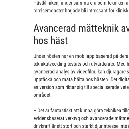
Hästkliniken, under samma era som tekniken a
rörelsemönster började bli intressant för klini
Avancerad mätteknik av
hos häst
Under hösten har en mobilapp baserad på dera
teknikutveckling testats och utvärderats. Med 
avancerad analys av videofilm, kan djurägare sjä
upptäcka och mäta hälta hos hästen. Det digita
en version som riktar sig till specialiserade ve
området.
– Det är fantastiskt att kunna göra tekniken til
evidensbaserat verktyg och avancerade mätmeto
drivkraft är ett stort och starkt djurintresse inte