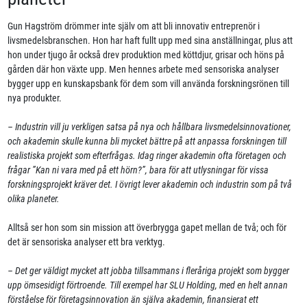
Gun Hagström drömmer inte själv om att bli innovativ entreprenör i
livsmedelsbranschen. Hon har haft fullt upp med sina anställningar, plus att
hon under tjugo år också drev produktion med köttdjur, grisar och höns på
gården där hon växte upp. Men hennes arbete med sensoriska analyser
bygger upp en kunskapsbank för dem som vill använda forskningsrönen till
nya produkter.
– Industrin vill ju verkligen satsa på nya och hållbara livsmedelsinnovationer,
och akademin skulle kunna bli mycket bättre på att anpassa forskningen till
realistiska projekt som efterfrågas. Idag ringer akademin ofta företagen och
frågar ”Kan ni vara med på ett hörn?”, bara för att utlysningar för vissa
forskningsprojekt kräver det. I övrigt lever akademin och industrin som på två
olika planeter.
Alltså ser hon som sin mission att överbrygga gapet mellan de två; och för
det är sensoriska analyser ett bra verktyg.
– Det ger väldigt mycket att jobba tillsammans i fleråriga projekt som bygger
upp ömsesidigt förtroende. Till exempel har SLU Holding, med en helt annan
förståelse för företagsinnovation än själva akademin, finansierat ett