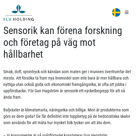
Sensorik kan förena forskning
och företag på väg mot
hållbarhet
Smak, doft, synintryck och känslan som maten ger i munnen övertrumfar det
mesta. Att försöka ta fram nya livsmedel som inte bara är mer hållbara och
nyttiga utan också goda och ekonomiskt framgångsrika, är ofta att jobba i
uppförsbacke. För Gun Hagström är sensorik ett nyckelbegrepp för att nå
ända fram.
Baljväxter är klimatsmarta, näringsrika och billiga. Men är produkterna som
görs av dem goda? De får definitivt inte toppbetyg på de hedonistiska skalor
som används för att mäta hur mycket folk tycker om att äta dem.
– Vi konsumenter är så svårflörtade! konstaterar Gun Hagström,