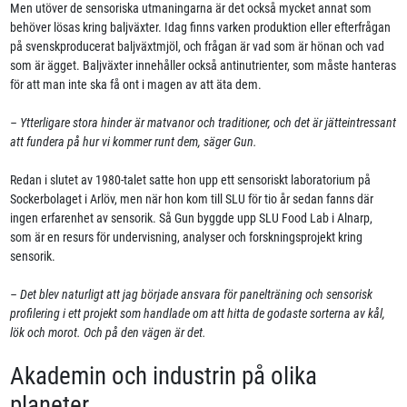
Men utöver de sensoriska utmaningarna är det också mycket annat som
behöver lösas kring baljväxter. Idag finns varken produktion eller efterfrågan
på svenskproducerat baljväxtmjöl, och frågan är vad som är hönan och vad
som är ägget. Baljväxter innehåller också antinutrienter, som måste hanteras
för att man inte ska få ont i magen av att äta dem.
– Ytterligare stora hinder är matvanor och traditioner, och det är jätteintressant
att fundera på hur vi kommer runt dem, säger Gun.
Redan i slutet av 1980-talet satte hon upp ett sensoriskt laboratorium på
Sockerbolaget i Arlöv, men när hon kom till SLU för tio år sedan fanns där
ingen erfarenhet av sensorik. Så Gun byggde upp SLU Food Lab i Alnarp,
som är en resurs för undervisning, analyser och forskningsprojekt kring
sensorik.
– Det blev naturligt att jag började ansvara för panelträning och sensorisk
profilering i ett projekt som handlade om att hitta de godaste sorterna av kål,
lök och morot. Och på den vägen är det.
Akademin och industrin på olika
planeter