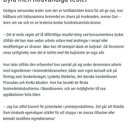
Gedigna sensoriska tester som det av tortillabröden krävs för att ge nya, mer
hållbara och hälsosamma livsmedel en chans på marknaden, menar Gun –
även om var och en av testerna kostar hundratusentals kronor.
– Det är enda vägen att få tillförlitliga resultat kring vad konsumenterna tycker.
Utifrån det kan man sedan arbeta vidare med ändringar i recept eller
modifieringar av råvaran. Man kan till exempel skala en baljväxt. Då försvinner
vissa nyttigheter, men det är bättre med lite baljväxter än inga alls.
Hon talar utifrån den erfarenhet hon samlat på sig under decenniers arbete
med ingredienser i livsmedelsbranschen, både som egen konsult och på
företag som Sockerbolaget, Lyckeby Stärkelse, det danska handelshuset
Procudan och Kiviks Musteri. Hon har besökt de flesta
livsmedelsindustrierna i Skandinavien, och ser möjligheter till nya
applikationer hela tiden.
– Jag har alltid brunnit för potentialen i primärprodukterna. Det går att förädla
fram önskade egenskaper istället för att stoppa i en massa tillsatser eller
kemiskt modifiera ingredienserna!