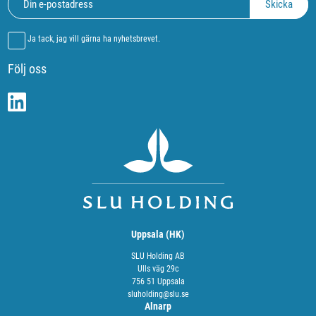
Ja tack, jag vill gärna ha nyhetsbrevet.
Följ oss
Uppsala (HK)
SLU Holding AB
Ulls väg 29c
756 51 Uppsala
sluholding@slu.se
Alnarp