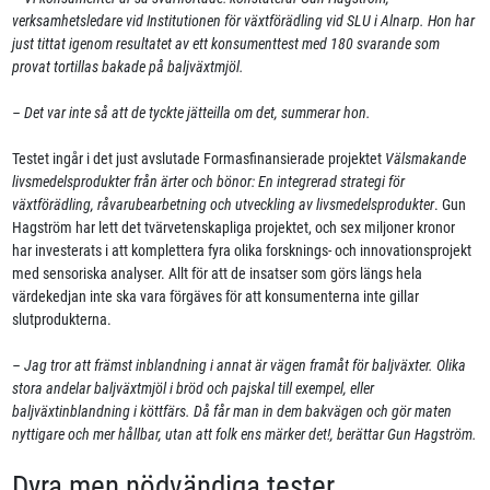
verksamhetsledare vid Institutionen för växtförädling vid SLU i Alnarp. Hon har
just tittat igenom resultatet av ett konsumenttest med 180 svarande som
provat tortillas bakade på baljväxtmjöl.
– Det var inte så att de tyckte jätteilla om det, summerar hon.
Testet ingår i det just avslutade Formasfinansierade projektet
Välsmakande
livsmedelsprodukter från ärter och bönor: En integrerad strategi för
växtförädling, råvarubearbetning och utveckling av livsmedelsprodukter
. Gun
Hagström har lett det tvärvetenskapliga projektet, och sex miljoner kronor
har investerats i att komplettera fyra olika forsknings- och innovationsprojekt
med sensoriska analyser. Allt för att de insatser som görs längs hela
värdekedjan inte ska vara förgäves för att konsumenterna inte gillar
slutprodukterna.
– Jag tror att främst inblandning i annat är vägen framåt för baljväxter. Olika
stora andelar baljväxtmjöl i bröd och pajskal till exempel, eller
baljväxtinblandning i köttfärs. Då får man in dem bakvägen och gör maten
nyttigare och mer hållbar, utan att folk ens märker det!, berättar Gun Hagström.
Dyra men nödvändiga tester