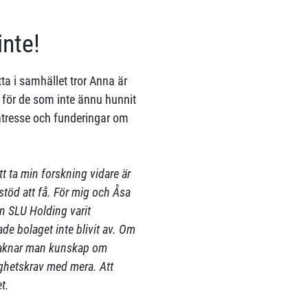
inte!
tta i samhället tror Anna är
för de som inte ännu hunnit
ntresse och funderingar om
att ta min forskning vidare är
s stöd att få. För mig och Åsa
n SLU Holding varit
hade bolaget inte blivit av. Om
 saknar man kunskap om
ighetskrav med mera. Att
t.