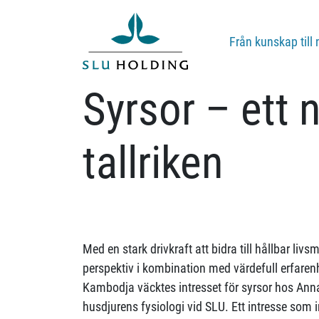
Från kunskap till 
Syrsor – ett n
tallriken
Med en stark drivkraft att bidra till hållbar livs
perspektiv i kombination med värdefull erfarenhe
Kambodja väcktes intresset för syrsor hos Ann
husdjurens fysiologi vid SLU. Ett intresse som in