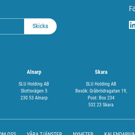
Fö
Alnarp
Skara
SLU Holding AB
SLU Holding AB
Slottsvägen 5
Besök: Gråbrödragatan 19,
230 53 Alnarp
Post: Box 234
532 23 Skara
OM OSS
VÅRA TJÄNSTER
NYHETER
KALENDARIU