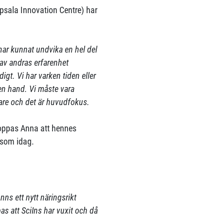
psala Innovation Centre) har
 har kunnat undvika en hel del
l av andras erfarenhet
igt. Vi har varken tiden eller
en hand. Vi måste vara
kare och det är huvudfokus.
hoppas Anna att hennes
som idag.
nns ett nytt näringsrikt
as att SciIns har vuxit och då