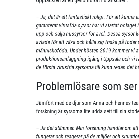
Upptäckten är ett genombrott i branschen.
– Ja, det är ett fantastiskt roligt. För att kunn
garanterat virusfria syrsor har vi startat bolage
upp och sälja hussyrsor för avel. Dessa syrsor
avlade för att växa och hålla sig friska på fode
människoföda. Under hösten 2019 kommer vi at
produktionsanläggning igång i Uppsala och vi r
de första virusfria syrsorna till kund redan det h
Problemlösare som ser 
Jämfört med de djur som Anna och hennes team
forskning är syrsorna lite udda sett till sin storl
– Ja det stämmer. Min forskning handlar om at
fungerar och reagerar på de miljöer och situation