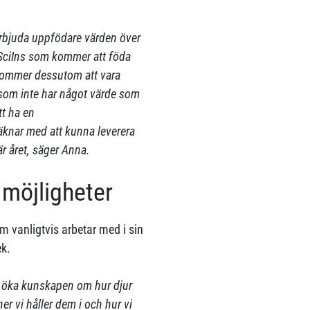
a erbjuda uppfödare värden över
t SciIns som kommer att föda
 kommer dessutom att vara
r som inte har något värde som
t ha en
äknar med att kunna leverera
är året, säger Anna.
möjligheter
 vanligtvis arbetar med i sin
ek.
t öka kunskapen om hur djur
er vi håller dem i och hur vi