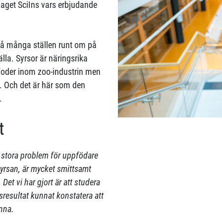
laget SciIns vars erbjudande
h på många ställen runt om på
lla. Syrsor är näringsrika
rfoder inom zoo-industrin men
 Och det är här som den
.
t
ll stora problem för uppfödare
syrsan, är mycket smittsamt
 Det vi har gjort är att studera
resultat kunnat konstatera att
Anna.