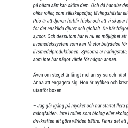
på bästa sätt kan sköta dem. Och då handlar de
olika roller, som sällskapsdjur, tävlingshästar e
Prio är att djuren förblir friska och att vi skapa
för det enskilda djuret och globalt. De här frågo
syrsor. Och dessutom har vi nu en möjlighet att 
livsmedelssystem som kan få stor betydelse för
livsmedelproduktionen. Syrsorna är näringstäta,
som inte har något värde för någon annan.
Även om steget är långt mellan syrsa och häst ä
Anna att engagera sig. Hon är nyfiken och kreat
utanför boxen
– Jag går igång på mycket och har startat flera 
mångfalden. Inte i rollen som biolog eller eko
drivkraften att göra världen bättre. Finns det et