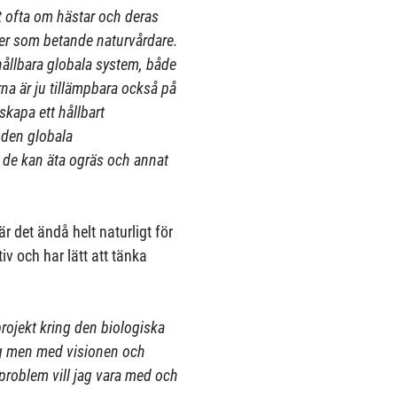
t ofta om hästar och deras
ller som betande naturvårdare.
r hållbara globala system, både
rna är ju tillämpbara också på
skapa ett hållbart
 den globala
 de kan äta ogräs och annat
r det ändå helt naturligt för
iv och har lätt att tänka
projekt kring den biologiska
log men med visionen och
t problem vill jag vara med och