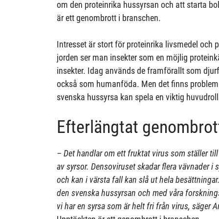
om den proteinrika hussyrsan och att starta bo
är ett genombrott i branschen.
Intresset är stort för proteinrika livsmedel oc
jorden ser man insekter som en möjlig proteinkä
insekter. Idag används de framförallt som dju
också som humanföda. Men det finns problem.
svenska hussyrsa kan spela en viktig huvudroll
Efterlängtat genombrot
– Det handlar om ett fruktat virus som ställer ti
av syrsor. Densoviruset skadar flera vävnader i 
och kan i värsta fall kan slå ut hela besättningar.
den svenska hussyrsan och med våra forsknings
vi har en syrsa som är helt fri från virus, säger 