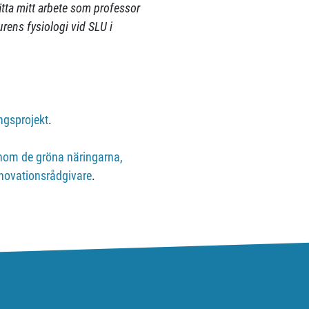
ätta mitt arbete som professor
rens fysiologi vid SLU i
ngsprojekt
.
 inom de gröna näringarna,
nnovationsrådgivare
.