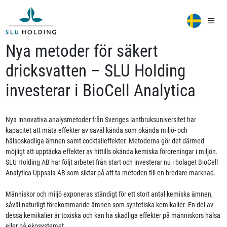
Nya metoder för säkert
dricksvatten – SLU Holding
investerar i BioCell Analytica
Nya innovativa analysmetoder från Sveriges lantbruksuniversitet har
kapacitet att mäta effekter av såväl kända som okända miljö- och
hälsoskadliga ämnen samt cocktaileffekter. Metoderna gör det därmed
möjligt att upptäcka effekter av hittills okända kemiska föroreningar i miljön.
SLU Holding AB har följt arbetet från start och investerar nu i bolaget BioCell
Analytica Uppsala AB som siktar på att ta metoden till en bredare marknad.
Människor och miljö exponeras ständigt för ett stort antal kemiska ämnen,
såväl naturligt förekommande ämnen som syntetiska kemikalier. En del av
dessa kemikalier är toxiska och kan ha skadliga effekter på människors hälsa
eller på ekosystemet.