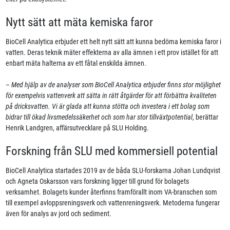
Nytt sätt att mäta kemiska faror
BioCell Analytica erbjuder ett helt nytt sätt att kunna bedöma kemiska faror i
vatten. Deras teknik mäter effekterna av alla ämnen i ett prov istället för att
enbart mäta halterna av ett fåtal enskilda ämnen.
–
Med hjälp av de analyser som BioCell Analytica erbjuder finns stor möjlighet
för exempelvis vattenverk att sätta in rätt åtgärder för att förbättra kvaliteten
på dricksvatten. Vi är glada att kunna stötta och investera i ett bolag som
bidrar till ökad livsmedelssäkerhet och som har stor tillväxtpotential
, berättar
Henrik Landgren, affärsutvecklare på SLU Holding.
Forskning från SLU med kommersiell potential
BioCell Analytica startades 2019 av de båda SLU-forskarna Johan Lundqvist
och Agneta Oskarsson vars forskning ligger till grund för bolagets
verksamhet. Bolagets kunder återfinns framförallt inom VA-branschen som
till exempel avloppsreningsverk och vattenreningsverk. Metoderna fungerar
även för analys av jord och sediment.