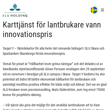
Karttjänst för lantbrukare vann
innovationspris
Target Y – Skördekartor för alla heter det vinnande bidraget i SLU Skara och
Sparbanken Skaraborgs första innovationspris.
Temat för priset är ”Hållbarhet inom gröna näringar” och det delades ut av
Swedbanks styrelseordförande Göran Persson onsdagen den 29 september
vid en ceremoni i Smedjan på SLU campus i Skara. Target Y bedöms ha stor
potential att bidra till bättre ekonomisk hållbarhet för lantbrukare och
samtidigt medföra positiva effekter för både miljö och klimat. Det var en glad
SLU-forskare inom precisionsodling, Mats Söderström, som tog emot 75000
kronor för projektets räkning.
– Vår tjänst ska göra det möjligt för den enskilda lantbrukaren att ta fram