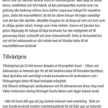
kartor över hur skörden varierar inom ett växtodlingsfält. Med hjälp av dessa
kartor, satellitdata och GPS-teknik, så kan platsspecifika insatser som t ex
gödning eller kalkning utföras ännu bättre i anpassad mängd för respektive
plats. Detta blir resurseffektivt, då det tar större hänsyn till miljön samtidigt
som det kan öka skörden. Modellen fungerar än så länge på vete och korn som
är viktiga grödor såväl i Sverige som i hela världen. Genom att tjänsten kan
göras tillgänglig för många till låga kostnader har den möjligheter att få
genomslag lokalt, nationellt och även internationellt. Detta är fantastiskt kul
och ett fint erkännande av vårt arbete med att försöka bidra till ett
resurseffektivare lantbruk!
Tillväxtpris
Tillväxtpriset på 25 000 kronor delades ut till projektet
Goati – Tillsyn och
hälsoanalys av betande djur
för att det bedöms bidra till förenklad djurtillsyn,
ökad djurhälsa och samtidigt minska kostnaderna för lantbrukaren och i
förlängningen bidra till ökad biologisk mångfald.
Erik Öhlund civilingenjör, lantbrukarson och fd elitorienterare driver ihop med
Viktor Andersson startup-företaget Svarta Räven som ligger bakom Goati.
– Idén till Goati dök upp när jag tävlade intensivt med orientering. Tänk om
man kunde använda modern orienteringsteknik för att följa upp var betande