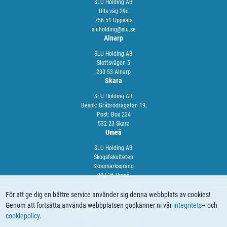
SLU Holding AB
Ulls väg 29c
756 51 Uppsala
sluholding@slu.se
Alnarp
SLU Holding AB
Slottsvägen 5
230 53 Alnarp
Skara
SLU Holding AB
Besök: Gråbrödragatan 19,
Post: Box 234
532 23 Skara
Umeå
SLU Holding AB
Skogsfakulteten
Skogmarksgränd
907 36 Umeå
För att ge dig en bättre service använder sig denna webbplats av cookies!
Genom att fortsätta använda webbplatsen godkänner ni vår
integritets
– och
OM OSS
VÅRA TJÄNSTER
NYHETER
KALENDARIUM
cookiepolicy
.