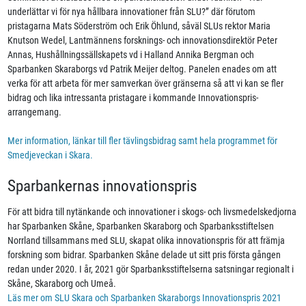
underlättar vi för nya hållbara innovationer från SLU?” där förutom
pristagarna Mats Söderström och Erik Öhlund, såväl SLUs rektor Maria
Knutson Wedel, Lantmännens forsknings- och innovationsdirektör Peter
Annas, Hushållningssällskapets vd i Halland Annika Bergman och
Sparbanken Skaraborgs vd Patrik Meijer deltog. Panelen enades om att
verka för att arbeta för mer samverkan över gränserna så att vi kan se fler
bidrag och lika intressanta pristagare i kommande Innovationspris-
arrangemang.
Mer information, länkar till fler tävlingsbidrag samt hela programmet för
Smedjeveckan i Skara.
Sparbankernas innovationspris
För att bidra till nytänkande och innovationer i skogs- och livsmedelskedjorna
har Sparbanken Skåne, Sparbanken Skaraborg och Sparbanksstiftelsen
Norrland tillsammans med SLU, skapat olika innovationspris för att främja
forskning som bidrar. Sparbanken Skåne delade ut sitt pris första gången
redan under 2020. I år, 2021 gör Sparbanksstiftelserna satsningar regionalt i
Skåne, Skaraborg och Umeå.
Läs mer om SLU Skara och Sparbanken Skaraborgs Innovationspris 2021