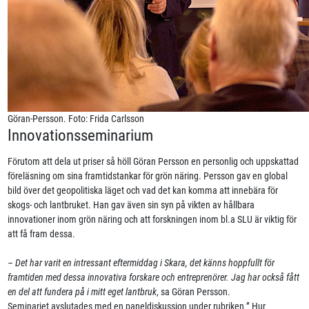
Göran-Persson. Foto: Frida Carlsson
Innovationsseminarium
Förutom att dela ut priser så höll Göran Persson en personlig och uppskattad
föreläsning om sina framtidstankar för grön näring. Persson gav en global
bild över det geopolitiska läget och vad det kan komma att innebära för
skogs- och lantbruket. Han gav även sin syn på vikten av hållbara
innovationer inom grön näring och att forskningen inom bl.a SLU är viktig för
att få fram dessa.
– Det har varit en intressant eftermiddag i Skara, det känns hoppfullt för
framtiden med dessa innovativa forskare och entreprenörer. Jag har också fått
en del att fundera på i mitt eget lantbruk
, sa Göran Persson.
Seminariet avslutades med en paneldiskussion under rubriken ” Hur