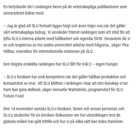
En betydande del i rankingen beror på de vetenskapliga publikationer som
universitetet bidrar med.
– Jag är glad att SLU fortsatt ligger högt och även höjer oss när det gäller
vårt vetenskapliga bidrag. Vi använder främst rankingen som ett stöd för att
lyfta SLU:s interna arbete med hållbarhet och Agenda 2030. Dessutom lär vi
av och inspireras av hur andra universitet arbetar med frågorna , säger Ylva
Hillbur, vicerektor för internationella relationer på SLU.
Den högsta enskilda rankingen har SLU fått för mål 2 – ingen hunger.
– SLU:s forskare har unik kompetens när det gäller hållbar produktion och
konsumtion av mat. Att SLU klättrar i rankingen visar att den kunskap vi tar
fram kan göra skillnad, säger Annsofie Wahlström, programchef för SLU
Future Food.
Den 14 november samlas SLU:s forskare, lärare och annan personal, och
SLU:s studenter för en bredare diskussion om hur utvecklingen mot de
globala målen har gått hittills och hur vi på olika sätt kan bidra framöver.