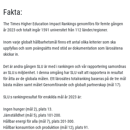
Fakta:
The Times Higher Education Impact Rankings genomförs för femte gången
år 2023 och totalt ingår 1591 universitet från 112 länder/regioner.
Inom varje globalt hållbarhetsmål finns ett antal olika kriterier som ska
uppfyllas och som poängsätts med stöd av dokumentation som lärosätena
skickar in.
Det är andra gången SLU är med i rankingen och vår rapportering samordnas
av SLU:s miljöenhet. I denna omgång har SLU valt att rapportera in resultat
för åtta av de globala målen. Ett lärosätes totalranking baseras på de tre mål
bästa målen samt målet Genomförande och globalt partnerskap (mål 17).
SLU:s rankingresultat för enskilda mål år 2023 är:
Ingen hunger (mål 2), plats 13.
Jämställdhet (mål 5), plats 101-200.
Hållbar energi för alla (mål 7), plats 201-300.
Hållbar konsumtion och produktion (mål 12), plats 91.