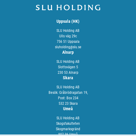
Uppsala (HK)
SLU Holding AB
Ulls väg 29c
756 51 Uppsala
sluholding@slu.se
Alnarp
SLU Holding AB
Slottsvägen 5
230 53 Alnarp
Skara
SLU Holding AB
Besök: Gråbrödragatan 19,
Post: Box 234
532 23 Skara
Umeå
SLU Holding AB
Skogsfakulteten
Skogmarksgränd
907 36 Umeå