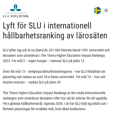
Lyft för SLU i internationell
hållbarhetsranking av lärosäten
SLU lyfter sig och är nu bland de 201-300 främsta bland 1591 universitet och
lärosäten som utvärderas i The Times Higher Education Impact Rankings
2023. För mål 2 – ingen hunger – hamnar SLU på plats 13.
Även för mål 13 – bekämpa klimatförändringarna – har SLU förbättrat sin
placering och rankas nu som 29:e bästa universitet. För mål 14 – hav och
marina resurser – rankas SLU på plats 39.
The Times Higher Education Impact Rankings är den enda internationella
rankingen som utvärderar lärosäten efter hur väl de arbetar för att uppfylla
FN:s globala hållbarhetsmål, Agenda 2030. I år har SLU höjt sig totalt och i
flertalet placeringar för enskilda mål, trots ökad konkurrens.