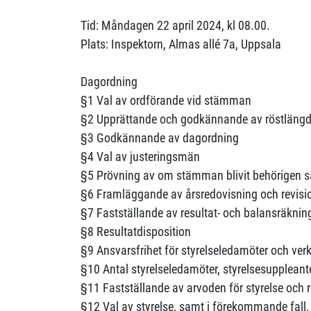
Tid: Måndagen 22 april 2024, kl 08.00.
Plats: Inspektorn, Almas allé 7a, Uppsala
Dagordning
§1 Val av ordförande vid stämman
§2 Upprättande och godkännande av röstläng
§3 Godkännande av dagordning
§4 Val av justeringsmän
§5 Prövning av om stämman blivit behörigen
§6 Framläggande av årsredovisning och revisi
§7 Fastställande av resultat- och balansräknin
§8 Resultatdisposition
§9 Ansvarsfrihet för styrelseledamöter och verk
§10 Antal styrelseledamöter, styrelsesuppleante
§11 Fastställande av arvoden för styrelse och r
§12 Val av styrelse, samt i förekommande fall, 