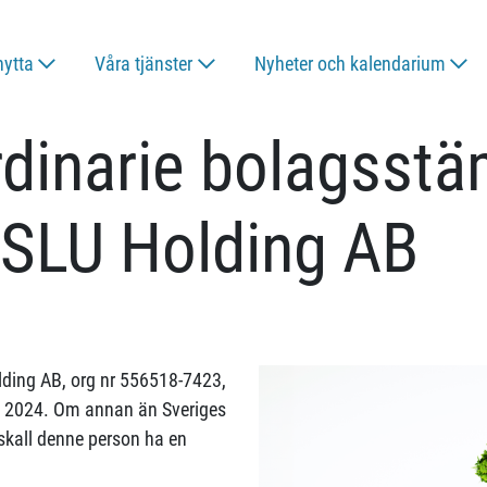
nytta
Våra tjänster
Nyheter och kalendarium
 ordinarie bolags
i SLU Holding AB
lding AB, org nr 556518-7423,
il 2024. Om annan än Sveriges
 skall denne person ha en