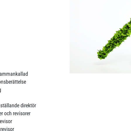
d
 sammankallad
onsberättelse
g
ställande direktör
r och revisorer
evisor
revisor