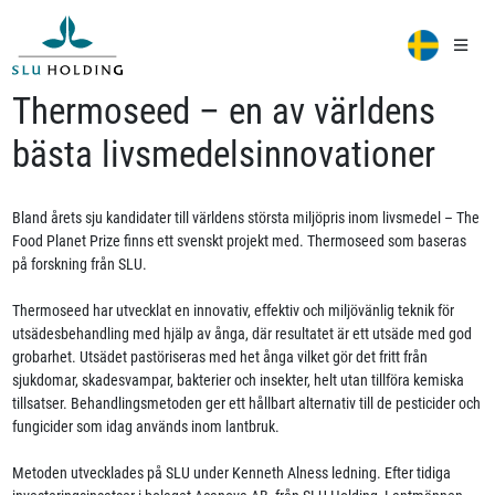
Thermoseed – en av världens
bästa livsmedelsinnovationer
Bland årets sju kandidater till världens största miljöpris inom livsmedel – The
Food Planet Prize finns ett svenskt projekt med. Thermoseed som baseras
på forskning från SLU.
Thermoseed har utvecklat en innovativ, effektiv och miljövänlig teknik för
utsädesbehandling med hjälp av ånga, där resultatet är ett utsäde med god
grobarhet. Utsädet pastöriseras med het ånga vilket gör det fritt från
sjukdomar, skadesvampar, bakterier och insekter, helt utan tillföra kemiska
tillsatser. Behandlingsmetoden ger ett hållbart alternativ till de pesticider och
fungicider som idag används inom lantbruk.
Metoden utvecklades på SLU under Kenneth Alness ledning. Efter tidiga