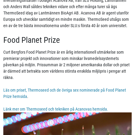
investeringsinsatser i bolaget Acanova AB, från SLU Holding, Lantmännen
och Anders Wall såldes tekniken vidare och efter många turer så ägs
ThermoSeed idag av Lantmännen BioAgri AB. Acanova AB är agent utanför
Europa och utvecklar samtidigt en mindre maskin. ThermoSeed utsågs som
en av de tre bästa innovationerna under SLU:s första 40 år som universitet.
Food Planet Prize
Curt Bergfors Food Planet Prize är en årlig internationell utmärkelse som
premierar projekt och innovationer som minskar livsmedelssystemets
påverkan på miljön. Prissumman är 2 miljoner amerikanska dollar och priset
är därmed att betrakta som världens största enskilda miljöpris i pengar att
räkna.
Läs om priset, Thermoseed och de övriga sex nominerade på Food Planet
Prize hemsida
.
Länk mer om Thermoseed och tekniken på Acanovas hemsida.