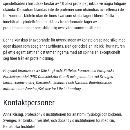
spindeltråden i huvudsak består av 18 olika proteiner, inklusive några tidigare
okända. Dessutom blandas inte de proteiner som utsöndras av cellerna i de
tre zonerna i körteln utan de finns kvar som skilda lager i fibern. Detta
innebär att spindeltråden består av tre rörformade lager av
proteinblandningar som skiljer sig avsevärt i sammansättning.
Denna kunskap är avgörande för utvecklingen av konstgjort spindelsilke med
egenskaper som speglar naturfiberns. Den ger också en inblick i hur naturen
på ett elegant sätt har löst utmaningarna med att spinna en exceptionellt
seg fiber från en proteinlösning.
Projektet finansieras av Olle Engkvists Stiftelse, Formas och Europeiska
Forskningsrådet (ERC Consolidator Grant) och genomförs vid Sveriges
lantbruksuniversitet, Karolinska Institutet och National Bioinformatics
Infrastructure Sweden/Science for Life Laboratory.
Kontaktpersoner
Anna Rising
, professor vid institutionen för anatomi, fysiologi och biokemi,
Sveriges lantbruksuniversitet, och docent vid institutionen för medicin,
Karolinska Institutet.