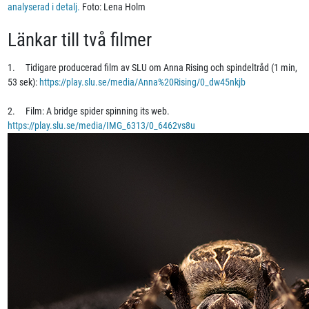
analyserad i detalj.
Foto: Lena Holm
Länkar till två filmer
1. Tidigare producerad film av SLU om Anna Rising och spindeltråd (1 min,
53 sek):
https://play.slu.se/media/Anna%20Rising/0_dw45nkjb
2. Film: A bridge spider spinning its web.
https://play.slu.se/media/IMG_6313/0_6462vs8u