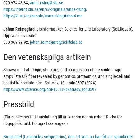
070-974 48 88,
anna.rising@slu.se
https://internt.slu.se/en/cv-originals/anna-rising/
https://ki.se/en/people/anna-rising#about-me
Johan Reimegård
, bioinformatiker, Science for Life Laboratory (SciLifeLab),
Uppsala universitet
073-369 99 92,
johan.reimegard@scilifelab.se
Den vetenskapliga artikeln
Sonavane et al. Origin, structure, and composition of the spider major
ampullate silk fiber revealed by genomics, proteomics, and single-cell and
spatial transcriptomics. Sci. Adv. 10, eadn0597 (2024)
https://www.science.org/doi/10.1126/sciadv.adn0597
Pressbild
(Får publiceras fritt i anslutning till artiklar om denna nyhet. Klicka för
högupplöst bild. Fotograf ska anges.)
Brospindel (Larinioides sclopetarius), den art som nu har fått en spinnkörtel