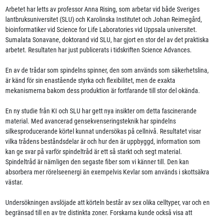
Arbetet har letts av professor Anna Rising, som arbetar vid både Sveriges
lantbruksuniversitet (SLU) och Karolinska Institutet och Johan Reimegård,
bioinformatiker vid Science for Life Laboratories vid Uppsala universitet.
Sumalata Sonavane, doktorand vid SLU, har gjort en stor del av det praktiska
arbetet. Resultaten har just publicerats i tidskriften Science Advances.
En av de trådar som spindelns spinner, den som används som säkerhetslina,
är känd för sin enastående styrka och flexibilitet, men de exakta
mekanismerna bakom dess produktion är fortfarande till stor del okända.
En ny studie från KI och SLU har gett nya insikter om detta fascinerande
material. Med avancerad gensekvenseringsteknik har spindelns
silkesproducerande körtel kunnat undersökas på cellnivå. Resultatet visar
vilka trådens beståndsdelar är och hur den är uppbyggd, information som
kan ge svar på varför spindeltråd är ett så starkt och segt material.
Spindeltråd är nämligen den segaste fiber som vi känner till. Den kan
absorbera mer rörelseenergi än exempelvis Kevlar som används i skottsäkra
västar.
Undersökningen avslöjade att körteln består av sex olika celltyper, var och en
begränsad till en av tre distinkta zoner. Forskarna kunde också visa att