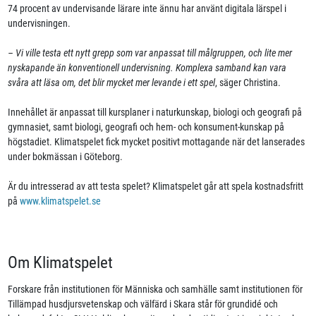
74 procent av undervisande lärare inte ännu har använt digitala lärspel i
undervisningen.
– Vi ville testa ett nytt grepp som var anpassat till målgruppen, och lite mer
nyskapande än konventionell undervisning. Komplexa samband kan vara
svåra att läsa om, det blir mycket mer levande i ett spel
, säger Christina.
Innehållet är anpassat till kursplaner i naturkunskap, biologi och geografi på
gymnasiet, samt biologi, geografi och hem- och konsument-kunskap på
högstadiet. Klimatspelet fick mycket positivt mottagande när det lanserades
under bokmässan i Göteborg.
Är du intresserad av att testa spelet? Klimatspelet går att spela kostnadsfritt
på
www.klimatspelet.se
Om Klimatspelet
Forskare från institutionen för Människa och samhälle samt institutionen för
Tillämpad husdjursvetenskap och välfärd i Skara står för grundidé och