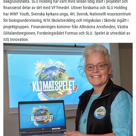
bakgrundsfakta. SLU Holding har varit med sedan tidig start i projektet och
finansierat delar av det med VFT-medel. Utöver forskarna och SLU Holding
har WWF Youth, Svenska kyrkans unga, 4H, Sverok, Nationellt resurscentrum
för biologiundervisning, NTA Skolutveckling och Högskolan i Skövde ingått i
projektgruppen. Finansieringen kommer från Allmänna Arvsfonden, Västra
Götalandsregionen, Forskningsrådet Formas och SLU. Spelet är utvecklat av
IUS Innovation.