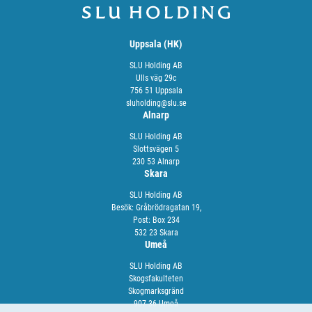
Uppsala (HK)
SLU Holding AB
Ulls väg 29c
756 51 Uppsala
sluholding@slu.se
Alnarp
SLU Holding AB
Slottsvägen 5
230 53 Alnarp
Skara
SLU Holding AB
Besök: Gråbrödragatan 19,
Post: Box 234
532 23 Skara
Umeå
SLU Holding AB
Skogsfakulteten
Skogmarksgränd
907 36 Umeå