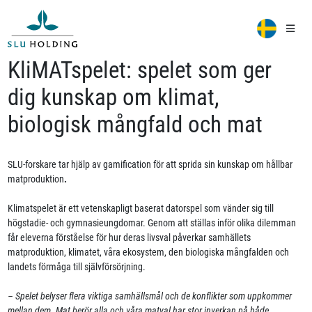
KliMATspelet: spelet som ger
dig kunskap om klimat,
biologisk mångfald och mat
SLU-forskare tar hjälp av gamification för att sprida sin kunskap om hållbar
matproduktion
.
Klimatspelet är ett vetenskapligt baserat datorspel som vänder sig till
högstadie- och gymnasieungdomar. Genom att ställas inför olika dilemman
får eleverna förståelse för hur deras livsval påverkar samhällets
matproduktion, klimatet, våra ekosystem, den biologiska mångfalden och
landets förmåga till självförsörjning.
– Spelet belyser flera viktiga samhällsmål och de konflikter som uppkommer
mellan dem. Mat berör alla och våra matval har stor inverkan på både