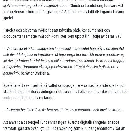
självförsörjningsgrad och miljömål,
säger Christina Lundström, forskare vid
Kompetenscentrum för rådgivning på SLU och en av initiativtagarna bakom
spelet.
I spelet ges eleverna möjlighet att påverka både konsumenter och
producenter samt de mål och konflikter som uppstår till följd av deras val.
– Vi behöver öka kunskapen om hur svensk matproduktion påverkar klimatet
och den biologiska mångfalden. Många unga bor inte där maten produceras,
så den naturliga kontakten med olika producenter saknas. Vi tror och hoppas
att spelets utformning ska hjälpa eleverna att förstå de olika individernas
perspektiv,
berättar Christina.
Spelet är ett exempel på så kallat serious game – seriöst lärande spel – och
ska kunna genomföras antingen i klassrummet eller som hemläxa, men alltid
under handledning av en lärare.
– Eleverna behöver få diskutera resultaten med varandra och med en lärare.
Att använda datorspel i undervisningen är, trots digitaliseringens snabba
framfart, ganska ovanligt. En undersökning som SLU har genomfört visar att