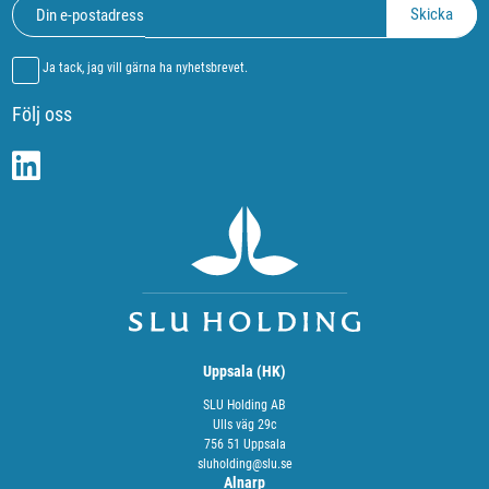
Ja tack, jag vill gärna ha nyhetsbrevet.
Följ oss
Uppsala (HK)
SLU Holding AB
Ulls väg 29c
756 51 Uppsala
sluholding@slu.se
Alnarp