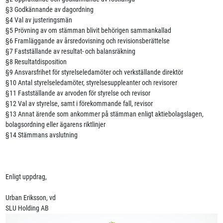
§3 Godkännande av dagordning
§4 Val av justeringsmän
§5 Prövning av om stämman blivit behörigen sammankallad
§6 Framläggande av årsredovisning och revisionsberättelse
§7 Fastställande av resultat- och balansräkning
§8 Resultatdisposition
§9 Ansvarsfrihet för styrelseledamöter och verkställande direktör
§10 Antal styrelseledamöter, styrelsesuppleanter och revisorer
§11 Fastställande av arvoden för styrelse och revisor
§12 Val av styrelse, samt i förekommande fall, revisor
§13 Annat ärende som ankommer på stämman enligt aktiebolagslagen,
bolagsordning eller ägarens riktlinjer
§14 Stämmans avslutning
Enligt uppdrag,
Urban Eriksson, vd
SLU Holding AB