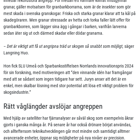
innebar rekordstora angrepp. För medan ett varmare klimat missgynnar
granar, gäller motsatsen för granbarkborrarna, som är de insekter som gör
mest skada i svenska granskogar. Friska och starka granar klarar att ta kål på
skadegöraren. Men granar stressade av hetta och torka faller lätt offer för
granbarkborren, som lägger sina ägg i gångar i barken, varifrån larverna
sedan äter sig ut och därmed skadar eller dödar granarna.
– Det är viktigt att få ut angripna träd ur skogen så snabbt som möjligt,
säger
Langning Huo.
Hon fick SLU Umeå och Sparbanksstiftelsen Norrlands innovationspris 2024
för sin forskning, med motiveringen att ”den vinnande idén har framgångar
med att se sådant som ingen tidigare har sett. Juryn anser att det är en
enkel, men skalbar lösning med stor potential att lösa ett viktigt problem för
skogsindustrin.”
Rätt våglängder avslöjar angreppen
Med hjälp av satelliter har fjärranalyser av såväl skog som exempelvis åkrar
gjorts i ganska många år. På senare år har också drönare börjat användas,
och allteftersom teknikutvecklingen går mot mindre och samtidigt alltmer
avancerade enheter, öppnar sig möjligheter på nya nivåer av precision.