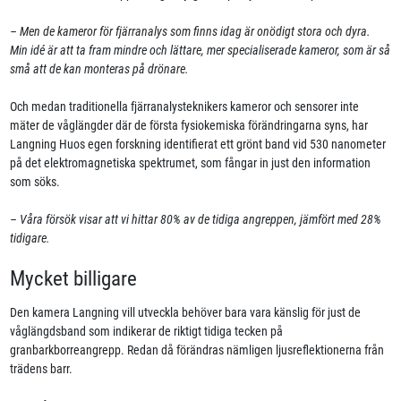
– Men de kameror för fjärranalys som finns idag är onödigt stora och dyra.
Min idé är att ta fram mindre och lättare, mer specialiserade kameror, som är så
små att de kan monteras på drönare.
Och medan traditionella fjärranalysteknikers kameror och sensorer inte
mäter de våglängder där de första fysiokemiska förändringarna syns, har
Langning Huos egen forskning identifierat ett grönt band vid 530 nanometer
på det elektromagnetiska spektrumet, som fångar in just den information
som söks.
– Våra försök visar att vi hittar 80% av de tidiga angreppen, jämfört med 28%
tidigare.
Mycket billigare
Den kamera Langning vill utveckla behöver bara vara känslig för just de
våglängdsband som indikerar de riktigt tidiga tecken på
granbarkborreangrepp. Redan då förändras nämligen ljusreflektionerna från
trädens barr.