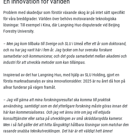
En innovation för världen
Problem med skadedjur som förstör växande skog är på intet sätt specifikt
för våra breddgrader. Världen över behövs motsvarande teknologiska
lösningar. Till exempel i Kina, där Langning Huo disputerade vid Beijing
Forestry University.
– Men jag kom tillbaka till Sverige och SLU i Umeå efter ett år som doktorand,
och nu har jag varit här i fem år. Jag tycker om hur svenska forskare
samarbetar och kommunicerar, och det goda samarbetet mellan akademi och
industri för att utveckla metoder som kan tillämpas.
Inspirerad av det har Langning Huo, med hjälp av SLU Holding, gjort en
första marknadsanalys av sina innovationsidéer. 2025 är nu året då hon på
allvar funderar på vägen framåt.
– Jag vill gärna att mina forskningsresultat ska komma till praktisk
användning, samtidigt som en del ytterligare forskning måste göras innan det
här kan kommersialiseras. Och jag vet ännu inte om jag vill erbjuda
konsulttjänster eller satsa på utvecklingen av små skräddarsydda kameror.
Men i så fall gäller det att hitta långsiktigt hållbara lösningar som matchar den
rasande snabba teknikutvecklingen. Det här är ett väldigt hett ämne!