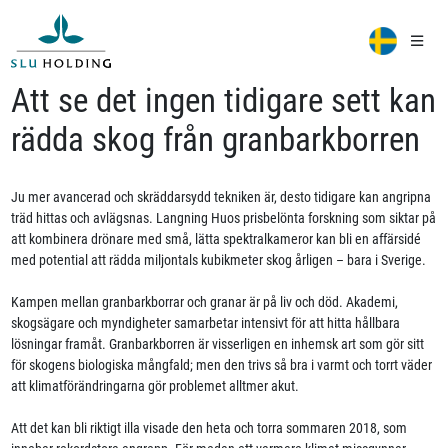
Att se det ingen tidigare sett kan
rädda skog från granbarkborren
Ju mer avancerad och skräddarsydd tekniken är, desto tidigare kan angripna
träd hittas och avlägsnas. Langning Huos prisbelönta forskning som siktar på
att kombinera drönare med små, lätta spektralkameror kan bli en affärsidé
med potential att rädda miljontals kubikmeter skog årligen – bara i Sverige.
Kampen mellan granbarkborrar och granar är på liv och död. Akademi,
skogsägare och myndigheter samarbetar intensivt för att hitta hållbara
lösningar framåt. Granbarkborren är visserligen en inhemsk art som gör sitt
för skogens biologiska mångfald; men den trivs så bra i varmt och torrt väder
att klimatförändringarna gör problemet alltmer akut.
Att det kan bli riktigt illa visade den heta och torra sommaren 2018, som