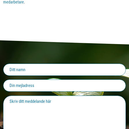
medarbetare
.