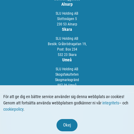
Alnarp
SLU Holding AB
Slottsvägen 5
230 53 Alnarp
Skara
SLU Holding AB
Besök: Gråbrödragatan 19,
Post: Box 234
532 23 Skara
Umeå
SLU Holding AB
Skogsfakulteten
Skogmarksgränd
907 36 Umeå
För att ge dig en bättre service använder sig denna webbplats av cookies!
Genom att fortsätta använda webbplatsen godkänner ni vår
integritets
– och
OM OSS
VÅRA TJÄNSTER
NYHETER
KALENDARIUM
cookiepolicy
.
© 2024 SLU Holding
Okej
Webbproduktion