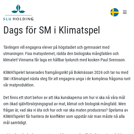
Dags för SM i Klimatspel
Tävlingen vill engagera elever på högstadiet och gymnasiet med
utmaningen: Fixa matsystemet, rädda den biologiska mångfalden och
klimatet! Vinnarna får laga en hållbar lyxlunch med kocken Paul Svensson.
KliMATspelet lanserades framgångsrikt på Bokmässan 2024 och tar nu med
SM i Klimatspel nästa steg för att engagera unga i de komplexa frågorna runt
vår matproduktion.
Det finns ett stort behov av att öka kunskaperna om hur vi ska nå våra mål
om ökad självförsörjningsgrad av mat, klimat och biologisk mångfald. Men
frågan är, vad ska vi äta och hur och var ska maten produceras? Spelarna av
KliMATspelet får hantera de konflikter som uppstår när man måste nå alla
mål samtidigt.