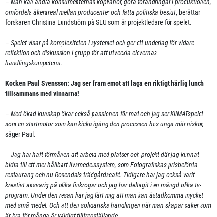
– Man kan ändra konsumenternas köpvanor, göra förändringar i produktionen,
omfördela åkerareal mellan producenter och fatta politiska beslut
, berättar
forskaren Christina Lundström på SLU som är projektledare för spelet.
– Spelet visar på komplexiteten i systemet och ger ett underlag för vidare
reflektion och diskussion i grupp för att utveckla elevernas
handlingskompetens
.
Kocken Paul Svensson: Jag ser fram emot att laga en riktigt härlig lunch
tillsammans med vinnarna!
– Med ökad kunskap ökar också passionen för mat och jag ser KliMATspelet
som en startmotor som kan kicka igång den processen hos unga människor,
säger Paul.
– Jag har haft förmånen att arbeta med platser och projekt där jag kunnat
bidra till ett mer hållbart livsmedelssystem, som Fotografiskas prisbelönta
restaurang och nu Rosendals trädgårdscafé. Tidigare har jag också varit
kreativt ansvarig på olika finkrogar och jag har deltagit i en mängd olika tv-
program. Under den resan har jag lärt mig att man kan åstadkomma mycket
med små medel. Och att den solidariska handlingen när man skapar saker som
är bra för många är väldigt tillfredställande.