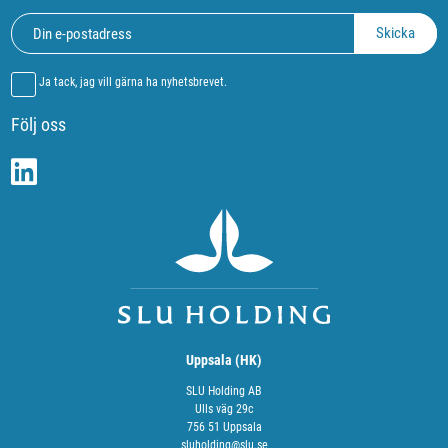
Ja tack, jag vill gärna ha nyhetsbrevet.
Följ oss
Uppsala (HK)
SLU Holding AB
Ulls väg 29c
756 51 Uppsala
sluholding@slu.se