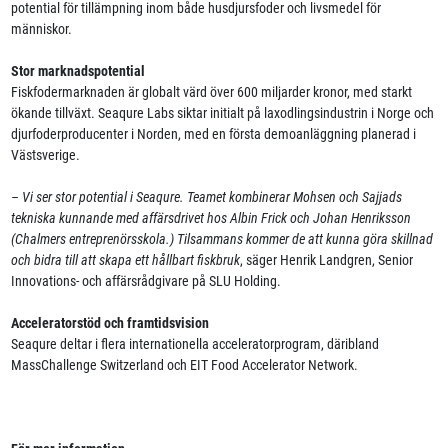
potential för tillämpning inom både husdjursfoder och livsmedel för
människor.
Stor marknadspotential
Fiskfodermarknaden är globalt värd över 600 miljarder kronor, med starkt
ökande tillväxt. Seaqure Labs siktar initialt på laxodlingsindustrin i Norge och
djurfoderproducenter i Norden, med en första demoanläggning planerad i
Västsverige.
– Vi ser stor potential i Seaqure. Teamet kombinerar Mohsen och Sajjads
tekniska kunnande med affärsdrivet hos Albin Frick och Johan Henriksson
(Chalmers entreprenörsskola.) Tilsammans kommer de att kunna göra skillnad
och bidra till att skapa ett hållbart fiskbruk
, säger Henrik Landgren, Senior
Innovations- och affärsrådgivare på SLU Holding.
Acceleratorstöd och framtidsvision
Seaqure deltar i flera internationella acceleratorprogram, däribland
MassChallenge Switzerland och EIT Food Accelerator Network.