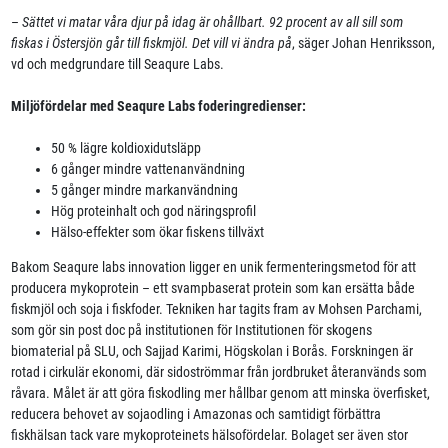
–
Sättet vi matar våra djur på idag är ohållbart. 92 procent av all sill som
fiskas i Östersjön går till fiskmjöl. Det vill vi ändra på
, säger Johan Henriksson,
vd och medgrundare till Seaqure Labs.
Miljöfördelar med Seaqure Labs foderingredienser:
50 % lägre koldioxidutsläpp
6 gånger mindre vattenanvändning
5 gånger mindre markanvändning
Hög proteinhalt och god näringsprofil
Hälso-effekter som ökar fiskens tillväxt
Bakom Seaqure labs innovation ligger en unik fermenteringsmetod för att
producera mykoprotein – ett svampbaserat protein som kan ersätta både
fiskmjöl och soja i fiskfoder. Tekniken har tagits fram av Mohsen Parchami,
som gör sin post doc på institutionen för Institutionen för skogens
biomaterial på SLU, och Sajjad Karimi, Högskolan i Borås. Forskningen är
rotad i cirkulär ekonomi, där sidoströmmar från jordbruket återanvänds som
råvara. Målet är att göra fiskodling mer hållbar genom att minska överfisket,
reducera behovet av sojaodling i Amazonas och samtidigt förbättra
fiskhälsan tack vare mykoproteinets hälsofördelar. Bolaget ser även stor