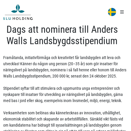
Dags att nominera till Anders
Walls Landsbygdsstipendium
Framåtanda, initiativförmåga och kreativitet får landsbygden att leva och
utvecklas! Känner du någon ung person (20–35 år) som gör insatser för
näringslivet på landsbygden, nominera i så fall henne eller honom till Anders
Walls Landsbygdsstipendium, 200 000 kr, senast den 24 oktober 2025.
Stipendiet syftar till att stimulera och uppmuntra unga entreprenörer och
nyskapare till insatser för utveckling av näringslivet på landsbygden, gärna
med bas i jord eller skog, exempelvis inom livsmedel, miljö, energi, teknik.
Verksamheten som belönas ska kännetecknas av innovation, uthållighet,
ekonomisk stabilitet och skapande av arbetstillfällen. Särskild vikt fästs vid
om kandidaterna har bidragit till sysselsättningen på landsbygden genom