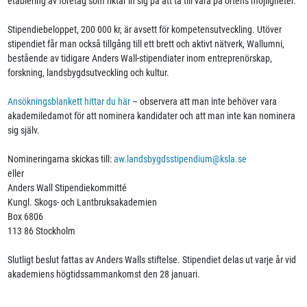
etablering av företag som riktar in sig på att ta till vara på ortens möjligheter.
Stipendiebeloppet, 200 000 kr, är avsett för kompetensutveckling. Utöver
stipendiet får man också tillgång till ett brett och aktivt nätverk, Wallumni,
bestående av tidigare Anders Wall-stipendiater inom entreprenörskap,
forskning, landsbygdsutveckling och kultur.
Ansökningsblankett hittar du här
– observera att man inte behöver vara
akademiledamot för att nominera kandidater och att man inte kan nominera
sig själv.
Nomineringarna skickas till:
aw.landsbygdsstipendium@ksla.se
eller
Anders Wall Stipendiekommitté
Kungl. Skogs- och Lantbruksakademien
Box 6806
113 86 Stockholm
Slutligt beslut fattas av Anders Walls stiftelse. Stipendiet delas ut varje år vid
akademiens högtidssammankomst den 28 januari.