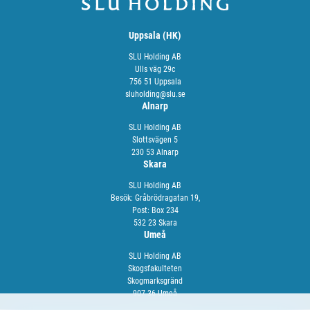
Uppsala (HK)
SLU Holding AB
Ulls väg 29c
756 51 Uppsala
sluholding@slu.se
Alnarp
SLU Holding AB
Slottsvägen 5
230 53 Alnarp
Skara
SLU Holding AB
Besök: Gråbrödragatan 19,
Post: Box 234
532 23 Skara
Umeå
SLU Holding AB
Skogsfakulteten
Skogmarksgränd
907 36 Umeå