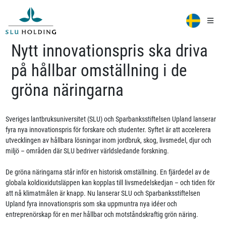
Nytt innovationspris ska driva
på hållbar omställning i de
gröna näringarna
Sveriges lantbruksuniversitet (SLU) och Sparbanksstiftelsen Upland lanserar
fyra nya innovationspris för forskare och studenter. Syftet är att accelerera
utvecklingen av hållbara lösningar inom jordbruk, skog, livsmedel, djur och
miljö – områden där SLU bedriver världsledande forskning.
De gröna näringarna står inför en historisk omställning. En fjärdedel av de
globala koldioxidutsläppen kan kopplas till livsmedelskedjan – och tiden för
att nå klimatmålen är knapp. Nu lanserar SLU och Sparbanksstiftelsen
Upland fyra innovationspris som ska uppmuntra nya idéer och
entreprenörskap för en mer hållbar och motståndskraftig grön näring.