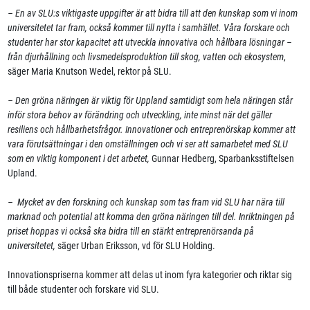
– En av SLU:s viktigaste uppgifter är att bidra till att den kunskap som vi inom
universitetet tar fram, också kommer till nytta i samhället. Våra forskare och
studenter har stor kapacitet att utveckla innovativa och hållbara lösningar –
från djurhållning och livsmedelsproduktion till skog, vatten och ekosystem
,
säger Maria Knutson Wedel, rektor på SLU.
– Den gröna näringen är viktig för Uppland samtidigt som hela näringen står
inför stora behov av förändring och utveckling, inte minst när det gäller
resiliens och hållbarhetsfrågor. Innovationer och entreprenörskap kommer att
vara förutsättningar i den omställningen och vi ser att samarbetet med SLU
som en viktig komponent i det arbetet,
Gunnar Hedberg, Sparbanksstiftelsen
Upland.
– Mycket av den forskning och kunskap som tas fram vid SLU har nära till
marknad och potential att komma den gröna näringen till del. Inriktningen på
priset hoppas vi också ska bidra till en stärkt entreprenörsanda på
universitetet,
säger Urban Eriksson, vd för SLU Holding.
Innovationspriserna kommer att delas ut inom fyra kategorier och riktar sig
till både studenter och forskare vid SLU.