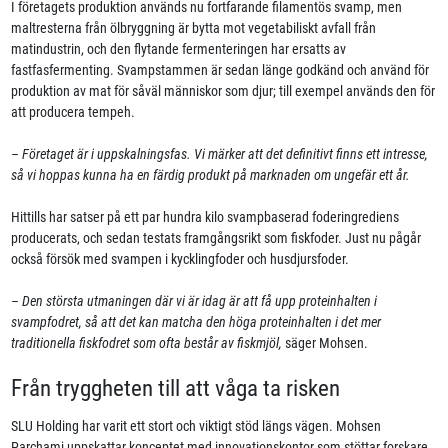
I företagets produktion används nu fortfarande filamentös svamp, men
maltresterna från ölbryggning är bytta mot vegetabiliskt avfall från
matindustrin, och den flytande fermenteringen har ersatts av
fastfasfermenting. Svampstammen är sedan länge godkänd och använd för
produktion av mat för såväl människor som djur; till exempel används den för
att producera tempeh.
– Företaget är i uppskalningsfas. Vi märker att det definitivt finns ett intresse,
så vi hoppas kunna ha en färdig produkt på marknaden om ungefär ett år.
Hittills har satser på ett par hundra kilo svampbaserad foderingrediens
producerats, och sedan testats framgångsrikt som fiskfoder. Just nu pågår
också försök med svampen i kycklingfoder och husdjursfoder.
– Den största utmaningen där vi är idag är att få upp proteinhalten i
svampfodret, så att det kan matcha den höga proteinhalten i det mer
traditionella fiskfodret som ofta består av fiskmjöl,
säger Mohsen.
Från tryggheten till att våga ta risken
SLU Holding har varit ett stort och viktigt stöd längs vägen. Mohsen
Parchami uppskattar konceptet med innovationskontor som stöttar forskare