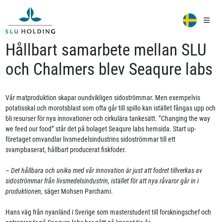
Hållbart samarbete mellan SLU
och Chalmers blev Seaqure labs
Vår matproduktion skapar oundvikligen sidoströmmar. Men exempelvis
potatisskal och morotsblast som ofta går till spillo kan istället fångas upp och
bli resurser för nya innovationer och cirkulära tankesätt. ”Changing the way
we feed our food” står det på bolaget Seaqure labs hemsida. Start up-
företaget omvandlar livsmedelsindustrins sidoströmmar till ett
svampbaserat, hållbart producerat fiskfoder.
– Det hållbara och unika med vår innovation är just att fodret tillverkas av
sidoströmmar från livsmedelsindustrin, istället för att nya råvaror går in i
produktionen,
säger Mohsen Parchami.
Hans väg från nyanländ i Sverige som masterstudent till forskningschef och