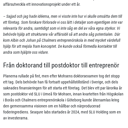
affärsutveckla ett innovationsprojekt under ett år.
– Sajjad och jag hade idéerna, men vi visste inte hur vi skulle omsätta dem till
ett företag. Som forskare förlorade vi oss lätt i detaljer som egentligen inte var
relevanta för andra, samtidigt som vi inte såg en del av våra egna styrkor. Vi
behövde hjälp att strukturera vår affärsidé så att andra såg potentialen. Där
kom Albin och Johan på Chalmers entreprenörskola in med mycket värdefull
hjälp för att mejsla fram konceptet. De kunde också förmedla kontakter till
andra som hjälpte oss vidare.
Från doktorand till postdoktor till entreprenör
Planerna rullade på fint, men efter Mohsens doktorsexamen tog det stopp
ett tag. Dels behövde han få fortsatt uppehållstillstånd i Sverige, och dels
saknades finansieringen för att starta ett företag. Det blev ett par lärorika år
som postdoktor vid SLU i Umeå för Mohsen, innan kvartetten från Högskolan
i Borås och Chalmers entreprenörskola i Göteborg kunde återsamlas kring
den gemensamma visionen om en hållbar och närproducerad
foderingrediens. Seaqure labs startades år 2024, med SLU Holding som en
av investerarna.