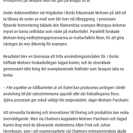
entreprenör på Seaqure labs har gått på knappt tio år.
Under doktorandtiden vid Högskolan i Borås fokuserade Mohsen på sätt att
ta tillvara de rester av malt som blir över vid ölbryggning. I processen
flytande fermentering bildade den filamentösa svampen Rhizopus delemar
mycel av tunna celltrådar som växte på maltavfallet. Parallellt forskade
Mohsen kring nedbrytningsprocesserna av maltavfallets fibrer, för att göra
näringen än mer åtkomlig för svampen.
Resultatet blev en biomassa att hitta användningsområden för. I Borås
träffade Mohsen forskarkollegan Sajjad Karimi, och de utvecklade
gemensamt idén kring det svampbaserade fiskfoder som Seaqure labs nu
testar.
– Fler aspekter av hållbarheten är att fodret kan produceras antingen i direkt
anslutning till där sidoströmmarna uppstår eller där fiskodlingarna finns.
Själva processen ger också väldigt lite restprodukter
, säger Mohsen Parchami.
Att omvandla forskning och innovationer till företag och produktion kan verka
överväldigande. Men via Chalmers kopplades Mohsen Parchami och Sajjad
Karimi ihop med de dåvarande studenterna Albin Frick och Johan
Henriksson, som i sitt examensarbete vid Chalmers entreprenörskola skulle