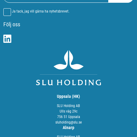
Ja tack, jag vill gärna ha nyhetsbrevet.
Följ oss
Uppsala (HK)
SLU Holding AB
Ulls väg 29c
756 51 Uppsala
sluholding@slu.se
Alnarp
SLU Holding AB