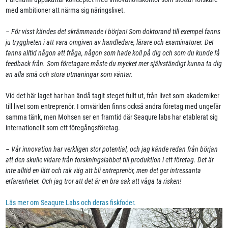
med ambitioner att närma sig näringslivet.
– För visst kändes det skrämmande i början! Som doktorand till exempel fanns
ju tryggheten i att vara omgiven av handledare, lärare och examinatorer. Det
fanns alltid någon att fråga, någon som hade koll på dig och som du kunde få
feedback från. Som företagare måste du mycket mer självständigt kunna ta dig
an alla små och stora utmaningar som väntar.
Vid det här laget har han ändå tagit steget fullt ut, från livet som akademiker
till livet som entreprenör. I omvärlden finns också andra företag med ungefär
samma tänk, men Mohsen ser en framtid där Seaqure labs har etablerat sig
internationellt som ett föregångsföretag.
– Vår innovation har verkligen stor potential, och jag kände redan från början
att den skulle vidare från forskningslabbet till produktion i ett företag. Det är
inte alltid en lätt och rak väg att bli entreprenör, men det ger intressanta
erfarenheter. Och jag tror att det är en bra sak att våga ta risken!
Läs mer om Seaqure Labs och deras fiskfoder.