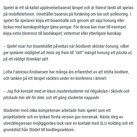
Spelet är ett så kallat upplevelsebaserat lärspel och är främst tänkt att spelas
på mobiltelefonen. Innehållet baseras på forskning om bin och pollinering. I
spelet får spelaren köpa ett bisamhälle och genom att säja honung eller
lyckas med kunskapsfrågor tjäna pengar. För dessa kan man till exempel
köpa extra blommor till landskapet, vintermat eller ytterligare kunskap.
– Spelet visar hur bisamhället påverkas när biodlaren skördar honung, vilket
ger spelaren möjlighet att testa sig fram till ”rätt” mängd honung att plocka ut,
på ett väldigt förenklat sätt.
Lotta Fabricius Kristiansen har många års erfarenhet av att stötta biodlare,
och tanken på ett lärspel väcktes under en konferens i ämnet.
– Jag fick kontakt med en klass masterstudenter vid Högskolan i Skövde och
pitchade min idé för dem, och ett gäng studenter nappade.
Studenter med olika kompetenser arbetade fram spelet som ett
projektarbete och en lyckad första version gav mersmak. Nästa steg av
utvecklingsresan möjliggjordes tack vare en kontakt med SLU Holding och ett
grundstöd från Stödet till biodlingssektorn.