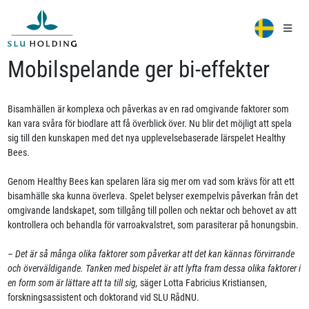
Mobilspelande ger bi-effekter
Bisamhällen är komplexa och påverkas av en rad omgivande faktorer som
kan vara svåra för biodlare att få överblick över. Nu blir det möjligt att spela
sig till den kunskapen med det nya upplevelsebaserade lärspelet Healthy
Bees.
Genom Healthy Bees kan spelaren lära sig mer om vad som krävs för att ett
bisamhälle ska kunna överleva. Spelet belyser exempelvis påverkan från det
omgivande landskapet, som tillgång till pollen och nektar och behovet av att
kontrollera och behandla för varroakvalstret, som parasiterar på honungsbin.
– Det är så många olika faktorer som påverkar att det kan kännas förvirrande
och överväldigande. Tanken med bispelet är att lyfta fram dessa olika faktorer i
en form som är lättare att ta till sig,
säger Lotta Fabricius Kristiansen,
forskningsassistent och doktorand vid SLU RådNU.