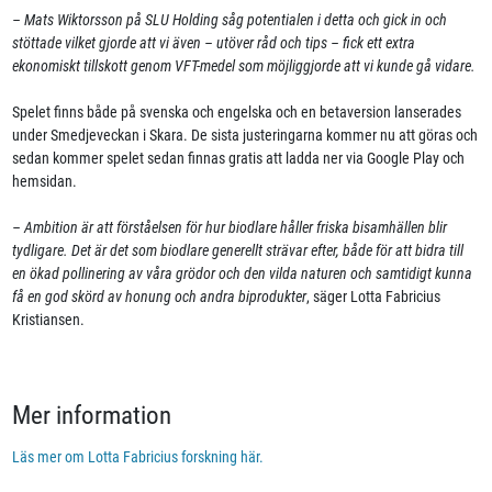
– Mats Wiktorsson på SLU Holding såg potentialen i detta och gick in och
stöttade vilket gjorde att vi
även
– utöver råd och tips – fick ett extra
ekonomiskt tillskott genom VFT-medel som möjliggjorde att vi kunde gå vidare.
Spelet finns både på svenska och engelska och en betaversion lanserades
under Smedjeveckan i Skara. De sista justeringarna kommer nu att göras och
sedan kommer spelet sedan finnas gratis att ladda ner via Google Play och
hemsidan.
– Ambition är att förståelsen för hur biodlare håller friska bisamhällen blir
tydligare. Det är det som biodlare generellt strävar efter, både för att bidra till
en ökad pollinering av våra grödor och den vilda naturen och samtidigt kunna
få en god skörd av honung och andra biprodukter
, säger Lotta Fabricius
Kristiansen.
Mer information
Läs mer om Lotta Fabricius forskning här.