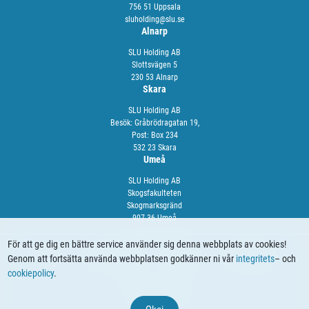
756 51 Uppsala
sluholding@slu.se
Alnarp
SLU Holding AB
Slottsvägen 5
230 53 Alnarp
Skara
SLU Holding AB
Besök: Gråbrödragatan 19,
Post: Box 234
532 23 Skara
Umeå
SLU Holding AB
Skogsfakulteten
Skogmarksgränd
907 36 Umeå
För att ge dig en bättre service använder sig denna webbplats av cookies!
Genom att fortsätta använda webbplatsen godkänner ni vår
integritets
– och
OM OSS
VÅRA TJÄNSTER
NYHETER
KALENDARIUM
cookiepolicy
.
© 2024 SLU Holding