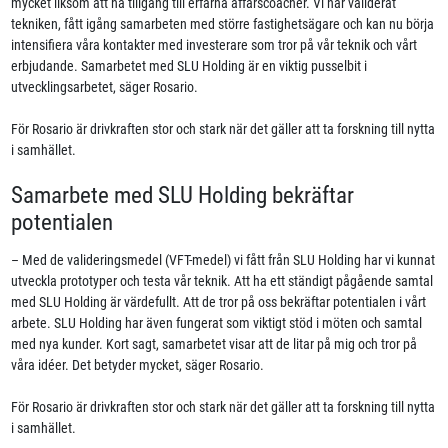
mycket liksom att ha tillgång till erfarna affärscoacher. Vi har validerat
tekniken, fått igång samarbeten med större fastighetsägare och kan nu börja
intensifiera våra kontakter med investerare som tror på vår teknik och vårt
erbjudande. Samarbetet med SLU Holding är en viktig pusselbit i
utvecklingsarbetet, säger Rosario.
För Rosario är drivkraften stor och stark när det gäller att ta forskning till nytta
i samhället.
Samarbete med SLU Holding bekräftar
potentialen
– Med de valideringsmedel (VFT-medel) vi fått från SLU Holding har vi kunnat
utveckla prototyper och testa vår teknik. Att ha ett ständigt pågående samtal
med SLU Holding är värdefullt. Att de tror på oss bekräftar potentialen i vårt
arbete. SLU Holding har även fungerat som viktigt stöd i möten och samtal
med nya kunder. Kort sagt, samarbetet visar att de litar på mig och tror på
våra idéer. Det betyder mycket, säger Rosario.
För Rosario är drivkraften stor och stark när det gäller att ta forskning till nytta
i samhället.