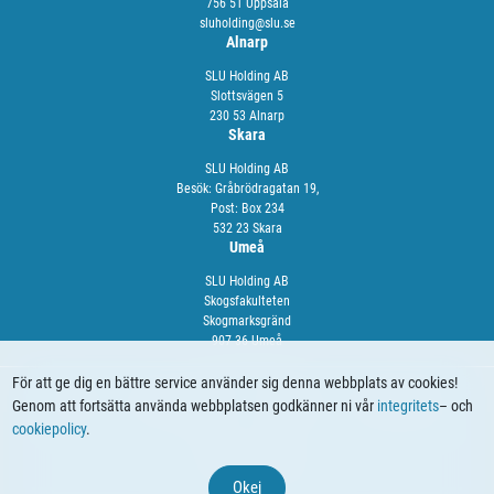
756 51 Uppsala
sluholding@slu.se
Alnarp
SLU Holding AB
Slottsvägen 5
230 53 Alnarp
Skara
SLU Holding AB
Besök: Gråbrödragatan 19,
Post: Box 234
532 23 Skara
Umeå
SLU Holding AB
Skogsfakulteten
Skogmarksgränd
907 36 Umeå
För att ge dig en bättre service använder sig denna webbplats av cookies!
Genom att fortsätta använda webbplatsen godkänner ni vår
integritets
– och
OM OSS
VÅRA TJÄNSTER
NYHETER
KALENDARIUM
cookiepolicy
.
© 2024 SLU Holding
Okej