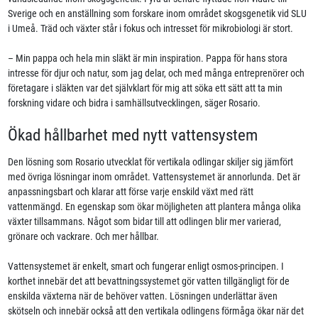
Sverige och en anställning som forskare inom området skogsgenetik vid SLU
i Umeå. Träd och växter står i fokus och intresset för mikrobiologi är stort.
– Min pappa och hela min släkt är min inspiration. Pappa för hans stora
intresse för djur och natur, som jag delar, och med många entreprenörer och
företagare i släkten var det självklart för mig att söka ett sätt att ta min
forskning vidare och bidra i samhällsutvecklingen, säger Rosario.
Ökad hållbarhet med nytt vattensystem
Den lösning som Rosario utvecklat för vertikala odlingar skiljer sig jämfört
med övriga lösningar inom området. Vattensystemet är annorlunda. Det är
anpassningsbart och klarar att förse varje enskild växt med rätt
vattenmängd. En egenskap som ökar möjligheten att plantera många olika
växter tillsammans. Något som bidar till att odlingen blir mer varierad,
grönare och vackrare. Och mer hållbar.
Vattensystemet är enkelt, smart och fungerar enligt osmos-principen. I
korthet innebär det att bevattningssystemet gör vatten tillgängligt för de
enskilda växterna när de behöver vatten. Lösningen underlättar även
skötseln och innebär också att den vertikala odlingens förmåga ökar när det