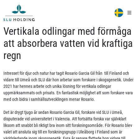
Vertikala odlingar med förmåga
att absorbera vatten vid kraftiga
regn
Intresset för djur och natur har tagit Rosario Garcia Gil från till Finland och
vidare till Umeå och SLU där hon arbetar som forskare i skogsgenetik. Under
2021 har hennes arbete och unika lösning för vertikala odlingar
uppmärksammats och prisats. En fantastisk möjlighet att som forskare vara
med och bidra i samhällsutvecklingen menar Rosario.
Det är drygt tjugo år sedan Rosario Garcia Gil, forskare vid SLU i Umeå,
disputerade vid universitetet i Valencia. Att fortsätta forska var självklart
liksom att snabbt bli riktigt bra inom sitt forskningsområde. För Rosario blev
valet att ansluta sig till en forskningsgrupp i Uleåborg i Finland som är
världsledande inom skogsgenetik. Fyra år senare flyttade hon vidare till