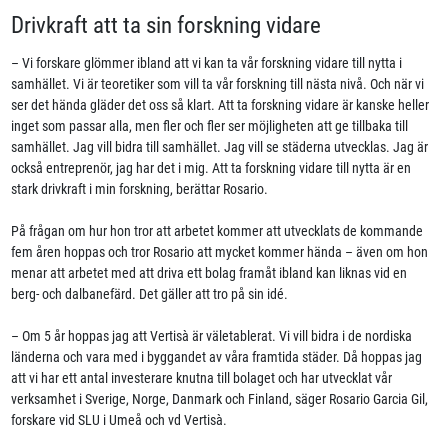
Drivkraft att ta sin forskning vidare
– Vi forskare glömmer ibland att vi kan ta vår forskning vidare till nytta i
samhället. Vi är teoretiker som vill ta vår forskning till nästa nivå. Och när vi
ser det hända gläder det oss så klart. Att ta forskning vidare är kanske heller
inget som passar alla, men fler och fler ser möjligheten att ge tillbaka till
samhället. Jag vill bidra till samhället. Jag vill se städerna utvecklas. Jag är
också entreprenör, jag har det i mig. Att ta forskning vidare till nytta är en
stark drivkraft i min forskning, berättar Rosario.
På frågan om hur hon tror att arbetet kommer att utvecklats de kommande
fem åren hoppas och tror Rosario att mycket kommer hända – även om hon
menar att arbetet med att driva ett bolag framåt ibland kan liknas vid en
berg- och dalbanefärd. Det gäller att tro på sin idé.
– Om 5 år hoppas jag att Vertisà är väletablerat. Vi vill bidra i de nordiska
länderna och vara med i byggandet av våra framtida städer. Då hoppas jag
att vi har ett antal investerare knutna till bolaget och har utvecklat vår
verksamhet i Sverige, Norge, Danmark och Finland, säger Rosario Garcia Gil,
forskare vid SLU i Umeå och vd Vertisà.