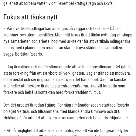
gäller att absorbera vatten vid till exempel kraftiga regn och skyfall.
Fokus att tänka nytt
– Våra vertikala odlingar kan anläggas på väggar och fasader – både i
inomhus- och utomhusmiljöer. Men mitt fokus är att tänka nytt. Jag vill skapa
nya samarbeten och arbeta ihop med arkitekter för att vertikala odlingar ska
finnas med i planeringen redan från start när nya städer och samhällen
byggs, berättar Rosario.
– Jag är nyfiken och det är stimulerande att se hur innovationsarbetet går till,
att ta forskning från ett skrivbord till verkligheten. Jag är tränad att motivera
mina beslut och ser mig som en co-driver i det här jobbet. Jag tror kanske
inte heller att forskare är de bästa entreprenörerna. Jag vill fortsätta som
forskare och behålla kontakten med forskarvärlden fullt ut.
Och det arbetet är redan i gång. För några månader sedan startade Rosario
bolaget Vertisà. och tillsammans med blanda andra Uminova och SLU
Holding pågår arbetet att utveckla verksamheten och bolagets erbjudande.
– Att få möjlighet att arbeta i en inkubator, visa att vår idé fungerar betyder