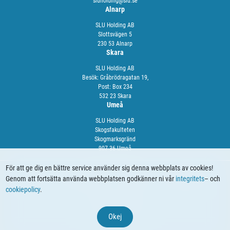
sluholding@slu.se
Alnarp
SLU Holding AB
Slottsvägen 5
230 53 Alnarp
Skara
SLU Holding AB
Besök: Gråbrödragatan 19,
Post: Box 234
532 23 Skara
Umeå
SLU Holding AB
Skogsfakulteten
Skogmarksgränd
907 36 Umeå
För att ge dig en bättre service använder sig denna webbplats av cookies!
Genom att fortsätta använda webbplatsen godkänner ni vår
integritets
– och
OM OSS
VÅRA TJÄNSTER
NYHETER
KALENDARIUM
cookiepolicy
.
© 2024 SLU Holding
Okej
Webbproduktion