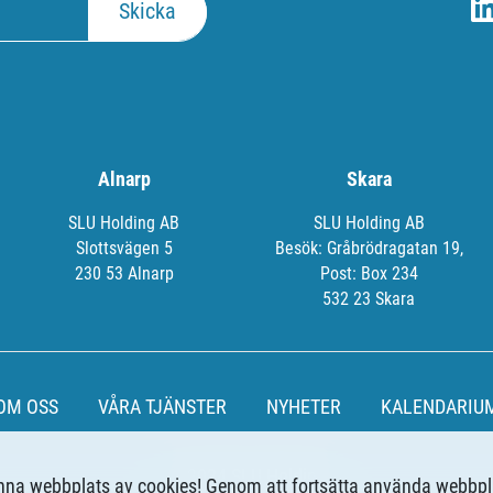
Alnarp
Skara
SLU Holding AB
SLU Holding AB
Slottsvägen 5
Besök: Gråbrödragatan 19,
230 53 Alnarp
Post: Box 234
532 23 Skara
OM OSS
VÅRA TJÄNSTER
NYHETER
KALENDARIU
© 2024 SLU Holding
 denna webbplats av cookies! Genom att fortsätta använda webbp