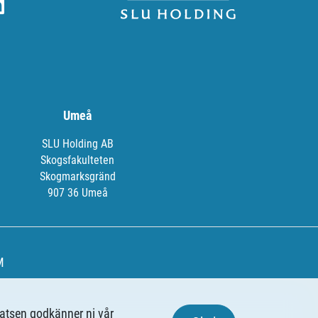
Umeå
SLU Holding AB
Skogsfakulteten
Skogmarksgränd
907 36 Umeå
M
latsen godkänner ni vår