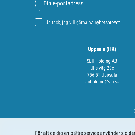
Ja tack, jag vill gärna ha nyhetsbrevet.
Uppsala (HK)
SLU Holding AB
Ulls väg 29c
756 51 Uppsala
sluholding@slu.se
För att ge dig en bättre service använder sig