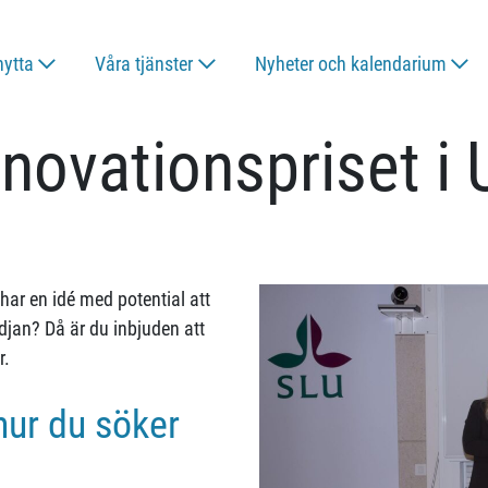
nytta
Våra tjänster
Nyheter och kalendarium
nnovationspriset 
ar en idé med potential att
djan? Då är du inbjuden att
r.
hur du söker