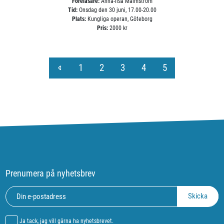
Föreläsare:
Anna-lisa Malmström
Tid:
Onsdag den 30 juni, 17.00-20.00
Plats:
Kungliga operan, Göteborg
Pris:
2000 kr
1
2
3
4
5
Prenumera på nyhetsbrev
Ja tack, jag vill gärna ha nyhetsbrevet.